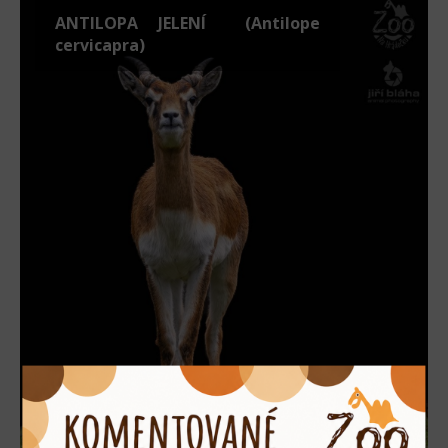
ANTILOPA JELENÍ (Antilope
cervicapra)