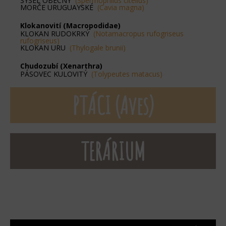
SYSEL OBECNÝ
(Spermophilus citellus)
MORČE URUGUAYSKÉ
(Cavia magna)
Klokanovití (Macropodidae)
KLOKAN RUDOKRKÝ
(Notamacropus rufogriseus
rufogriseus)
KLOKAN URU
(Thylogale brunii)
Chudozubí (Xenarthra)
PÁSOVEC KULOVITÝ
(Tolypeutes matacus)
PTÁCI (Aves)
TERÁRIUM