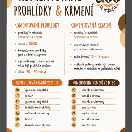
adoptujte si mě
»
Podporujeme