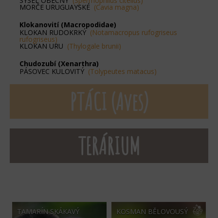
SYSEL OBECNÝ
(Spermophilus citellus)
MORČE URUGUAYSKÉ
(Cavia magna)
Klokanovití (Macropodidae)
KLOKAN RUDOKRKÝ
(Notamacropus rufogriseus
rufogriseus)
KLOKAN URU
(Thylogale brunii)
Chudozubí (Xenarthra)
PÁSOVEC KULOVITÝ
(Tolypeutes matacus)
PTÁCI (Aves)
TERÁRIUM
TAMARÍN SKÁKAVÝ
KOSMAN BĚLOVOUSÝ