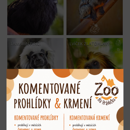
TAMARÍN PINČÍ
LVÍČEK ZLATOHLAVÝ
LEMUR RUDOČELÝ
LEMUR BĚLOČELÝ