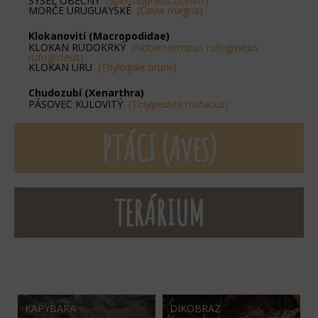
SYSEL OBECNÝ
(Spermophilus citellus)
MORČE URUGUAYSKÉ
(Cavia magna)
Klokanovití (Macropodidae)
KLOKAN RUDOKRKÝ
(Notamacropus rufogriseus
rufogriseus)
KLOKAN URU
(Thylogale brunii)
Chudozubí (Xenarthra)
PÁSOVEC KULOVITÝ
(Tolypeutes matacus)
PTÁCI (Aves)
TERÁRIUM
KAPYBARA
DIKOBRAZ