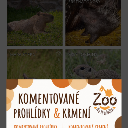
SRSTNATONOSÝ
MARA STEPNÍ
SYSEL OBECNÝ
MORČE URUGUAYSKÉ