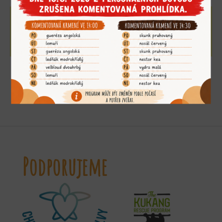
adoptujte si mě
»
Podporujeme