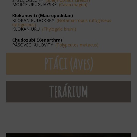
SYSEL OBECNÝ
(Spermophilus citellus)
MORČE URUGUAYSKÉ
(Cavia magna)
Klokanovití (Macropodidae)
KLOKAN RUDOKRKÝ
(Notamacropus rufogriseus
rufogriseus)
KLOKAN URU
(Thylogale brunii)
Chudozubí (Xenarthra)
PÁSOVEC KULOVITÝ
(Tolypeutes matacus)
PTÁCI (Aves)
TERÁRIUM