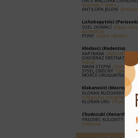
OVCE WALLISKÁ ČERNON
orientalis f. aries)
ANTILOPA JELENÍ
(Antilope
Lichokopytníci (Perissod
OSEL DOMÁCÍ
(Equus asinu
domestica)
PONY
(Equus cabalus)
Hlodavci (Rodentia)
KAPYBARA
(Hydrochoerus 
DIKOBRAZ SRSTNATONO
indica)
MARA STEPNÍ
(Dolichotys
SYSEL OBECNÝ
(Spermophil
MORČE URUGUAYSKÉ
(Cav
Klokanovití (Macropodid
KLOKAN RUDOKRKÝ
(Not
rufogriseus rufogriseus)
KLOKAN URU
(Thylogale br
Chudozubí (Xenarthra)
PÁSOVEC KULOVITÝ
(Toly
matacus)