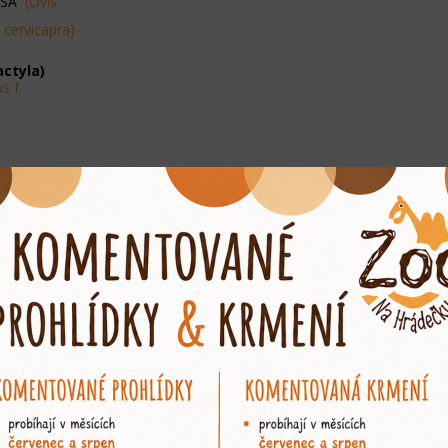
OSÁ
(Ovis
 cervicapra)
actyla)
s f.
hydrochaeris)
SÝ
(Hystrix
 patagonum)
us citellus)
ia magna)
ae)
amacropus
unii)
peutes