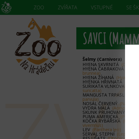
ZOO
ZVÍŘATA
VSTUPNÉ
SE Š
SAVCI (Mamm
Šelmy (Carnivora)
HYENA SKVRNITÁ
(Crocuta
HYENA ČABRAKOVÁ
(Para
brunnea)
ZV
HYENA ŽÍHANÁ
(Hyaena hy
HYENKA HŘIVNATÁ
(Protel
SURIKATA VLNKOVANÁ
(Su
suricatta)
MANGUSTA TRPASLIČÍ
(He
parvula)
NOSÁL ČERVENÝ
(Nasua n
VYDRA MALÁ
(Aonyx ciner
SKUNK PRUHOVANÝ
(Meph
PUMA AMERICKÁ
(Puma co
KOČKA RYBÁŘSKÁ
(Prionai
viverrinus)
LEV
(Panthera leo)
SERVAL STEPNÍ
(Leptailuru
PES UŠATÝ
(Otocyon megal