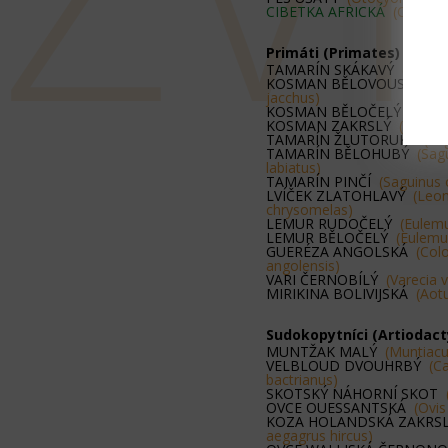
CIBETKA AFRICKÁ
(Civettic
Primáti (Primates)
TAMARÍN SKÁKAVÝ
(Callim
KOSMAN BĚLOVOUSÝ
(Call
jacchus)
KOSMAN BĚLOČELÝ
(Calli
KOSMAN ZAKRSLÝ
(Cebue
TAMARÍN ŽLUTORUKÝ
(Sa
TAMARÍN BĚLOHUBÝ
(Sag
labiatus)
TAMARÍN PINČÍ
(Saguinus 
LVÍČEK ZLATOHLAVÝ
(Leon
chrysomelas)
LEMUR RUDOČELÝ
(Eulemu
LEMUR BĚLOČELÝ
(Eulemur
GUERÉZA ANGOLSKÁ
(Col
angolensis)
VARI ČERNOBÍLÝ
(Varecia 
MIRIKINA BOLIVIJSKÁ
(Aot
Sudokopytníci (Artiodact
MUNTŽAK MALÝ
(Muntiacu
VELBLOUD DVOUHRBÝ
(C
bactrianus)
SKOTSKÝ NÁHORNÍ SKOT
OVCE OUESSANTSKÁ
(Ovis
KOZA HOLANDSKÁ ZAKR
aegagrus hircus)