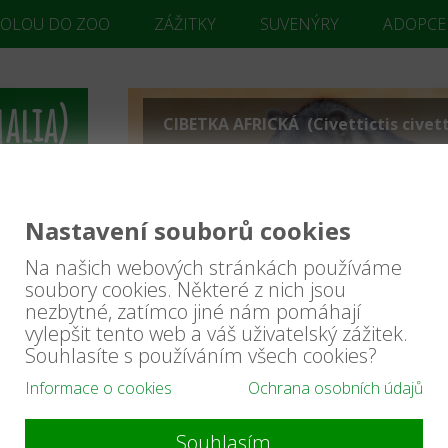
KOLOU DO ZOO
ZÁŽITKY
SUVENÝRY
ADOPCE
alia)
CIBETKA AFRICKÁ (Civettictis civet
 crocuta)
hyaena
Nastavení souborů cookies
ÍŘA
aena)
es cristatus)
Na našich webových stránkách používáme
ricata
soubory cookies. Některé z nich jsou
logale
nezbytné, zatímco jiné nám pomáhají
vylepšit tento web a váš uživatelský zážitek.
asua)
ea)
Souhlasíte s používáním všech cookies?
itis mephitis)
ncolor)
Informace o cookies
Ochrana osobních údajů
lurus
s serval)
Souhlasím
otis)