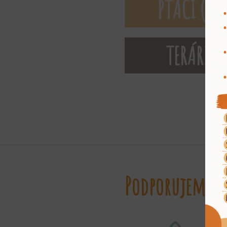
PTÁCI (Ave
TERÁRIU
Podporujeme