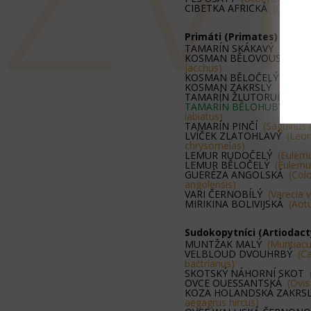
CIBETKA AFRICKÁ
(Civettic
Primáti (Primates)
TAMARÍN SKÁKAVÝ
(Callim
KOSMAN BĚLOVOUSÝ
(Call
jacchus)
KOSMAN BĚLOČELÝ
(Calli
KOSMAN ZAKRSLÝ
(Cebue
TAMARÍN ŽLUTORUKÝ
(Sa
TAMARÍN BĚLOHUBÝ
(Sag
labiatus)
TAMARÍN PINČÍ
(Saguinus 
LVÍČEK ZLATOHLAVÝ
(Leon
chrysomelas)
LEMUR RUDOČELÝ
(Eulemu
LEMUR BĚLOČELÝ
(Eulemur
GUERÉZA ANGOLSKÁ
(Col
angolensis)
VARI ČERNOBÍLÝ
(Varecia 
MIRIKINA BOLIVIJSKÁ
(Aot
Sudokopytníci (Artiodact
MUNTŽAK MALÝ
(Muntiacu
VELBLOUD DVOUHRBÝ
(C
bactrianus)
SKOTSKÝ NÁHORNÍ SKOT
OVCE OUESSANTSKÁ
(Ovis
KOZA HOLANDSKÁ ZAKR
aegagrus hircus)