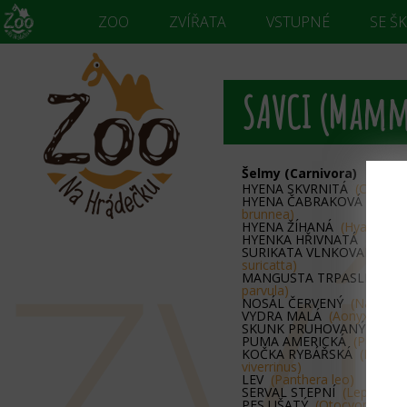
ZOO
ZVÍŘATA
VSTUPNÉ
SE Š
SAVCI (Mamm
Šelmy (Carnivora)
HYENA SKVRNITÁ
(Crocuta
HYENA ČABRAKOVÁ
(Para
brunnea)
ZV
HYENA ŽÍHANÁ
(Hyaena hy
HYENKA HŘIVNATÁ
(Protel
SURIKATA VLNKOVANÁ
(Su
suricatta)
MANGUSTA TRPASLIČÍ
(He
parvula)
NOSÁL ČERVENÝ
(Nasua n
VYDRA MALÁ
(Aonyx ciner
SKUNK PRUHOVANÝ
(Meph
PUMA AMERICKÁ
(Puma co
KOČKA RYBÁŘSKÁ
(Prionai
viverrinus)
LEV
(Panthera leo)
SERVAL STEPNÍ
(Leptailuru
PES UŠATÝ
(Otocyon megal