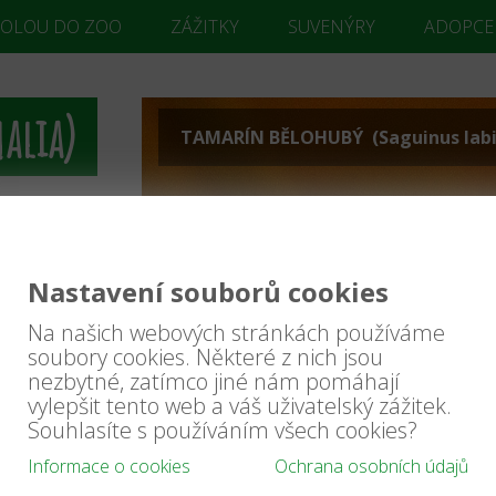
KOLOU DO ZOO
ZÁŽITKY
SUVENÝRY
ADOPCE
alia)
TAMARÍN BĚLOHUBÝ (Saguinus labi
 crocuta)
hyaena
ÍŘA
aena)
Nastavení souborů cookies
es cristatus)
ricata
Na našich webových stránkách používáme
logale
soubory cookies. Některé z nich jsou
asua)
nezbytné, zatímco jiné nám pomáhají
ea)
itis mephitis)
vylepšit tento web a váš uživatelský zážitek.
ncolor)
Souhlasíte s používáním všech cookies?
lurus
Informace o cookies
Ochrana osobních údajů
s serval)
otis)