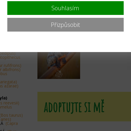
tis civetta)
Souhlasím
ico goeldii)
Přizpůsobit
ithrix
thrix geoffroyi)
lla pygmaea)
guinus midas)
uinus
oedipus)
topithecus
r rufifrons)
 albifrons)
obus
variegata)
us azarae)
yla)
adoptujte si mě
s reevesii)
amelus
(Bos taurus)
 aries)
SLÁ
(Capra