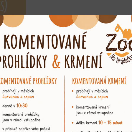
s)
M
a na tomto místě