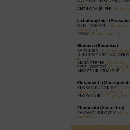
OVCE WALLISKÁ ČERNON
orientalis f. aries)
ANTILOPA JELENÍ
(Antilope
Lichokopytníci (Perissod
OSEL DOMÁCÍ
(Equus asinu
domestica)
PONY
(Equus cabalus)
Hlodavci (Rodentia)
KAPYBARA
(Hydrochoerus 
DIKOBRAZ SRSTNATONO
indica)
MARA STEPNÍ
(Dolichotys
SYSEL OBECNÝ
(Spermophil
MORČE URUGUAYSKÉ
(Cav
Klokanovití (Macropodid
KLOKAN RUDOKRKÝ
(Not
rufogriseus rufogriseus)
KLOKAN URU
(Thylogale br
Chudozubí (Xenarthra)
PÁSOVEC KULOVITÝ
(Toly
matacus)