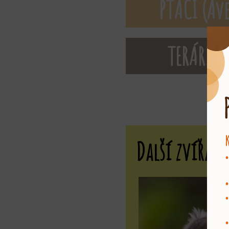
PTÁCI (Ave
TERÁRIU
Další zvířat