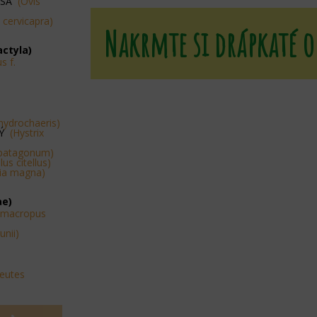
OSÁ
(Ovis
 cervicapra)
Nakrmte si drápkaté o
actyla)
s f.
hydrochaeris)
SÝ
(Hystrix
 patagonum)
us citellus)
ia magna)
ae)
amacropus
unii)
peutes