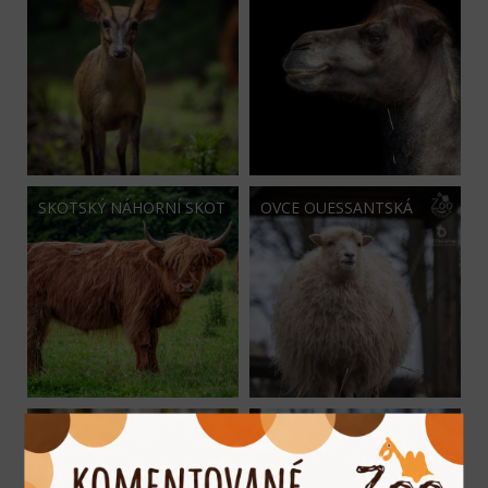
SKOTSKÝ NÁHORNÍ SKOT
OVCE OUESSANTSKÁ
KOZA HOLANDSKÁ
OVCE WALLISKÁ
ZAKRSLÁ
ČERNONOSÁ