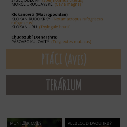
SYSEL OBECNÝ
(Spermophilus citellus)
MORČE URUGUAYSKÉ
(Cavia magna)
Klokanovití (Macropodidae)
KLOKAN RUDOKRKÝ
(Notamacropus rufogriseus
rufogriseus)
KLOKAN URU
(Thylogale brunii)
Chudozubí (Xenarthra)
PÁSOVEC KULOVITÝ
(Tolypeutes matacus)
PTÁCI (Aves)
TERÁRIUM
MUNTŽAK MALÝ
VELBLOUD DVOUHRBÝ