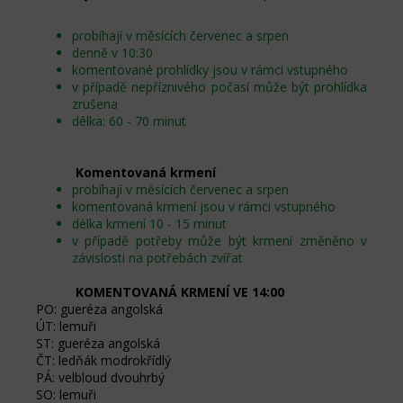
probíhají v měsících červenec a srpen
denně v 10:30
komentované prohlídky jsou v rámci vstupného
v případě nepříznivého počasí může být prohlídka
zrušena
délka: 60 - 70 minut
Komentovaná krmení
probíhají v měsících červenec a srpen
komentovaná krmení jsou v rámci vstupného
délka krmení 10 - 15 minut
v případě potřeby může být krmení změněno v
závislosti na potřebách zvířat
KOMENTOVANÁ KRMENÍ VE 14:00
PO: gueréza angolská
ÚT: lemuři
ST: gueréza angolská
ČT: ledňák modrokřídlý
PÁ: velbloud dvouhrbý
SO: lemuři