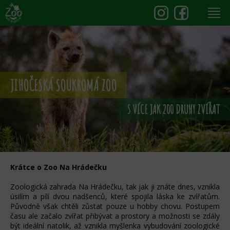
JIHOČESKÁ SOUKROMÁ ZOO
S VÍCE JAK 200 DRUHY ZVÍŘAT
Krátce o Zoo Na Hrádečku
Zoologická zahrada Na Hrádečku, tak jak ji znáte dnes, vznikla
úsilím a pílí dvou nadšenců, které spojila láska ke zvířatům.
Původně však chtěli zůstat pouze u hobby chovu. Postupem
času ale začalo zvířat přibývat a prostory a možnosti se zdály
být ideální natolik, až vznikla myšlenka vybudování zoologické