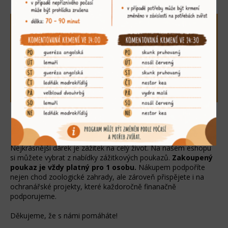
PODPOŘTE NÁS
Jelikož jsme soukromé zařízení fungující
bez dotací, vážíme si každé podpory okolí,
ať už se jedná o podporu materiální,
finanční či jinou.
Nejkrásnější dárek je zážitek na celý život. Na našem eshopu
si můžete vybrat z nabídky zážitkových poukazů.
Zakoupený
poukaz je vždy platný pro 1 osobu.
Nákupem podpoříte
nejen chod zoologické zahrady, ale zároveň přispějete i na
ochranářské projekty, které každoročně finanačně
podporujeme.
Děkujeme, že s námi pomáháte!