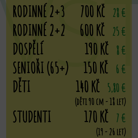
VS
RODINNÉ 2+3
700 Kč
28 €
RODINNÉ 2+2
600 Kč
25 €
DOSPĚLÍ
190 Kč
8 €
SENIOŘI (65+)
150 Kč
6 €
DĚTI
140 Kč
5,80 €
(děti 90 cm - 18 let)
STUDENTI
170 Kč
7 €
(19 - 26 let)