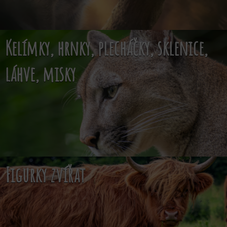
Kelímky, hrnky, plecháčky, sklenice,
láhve, misky
Figurky zvířat