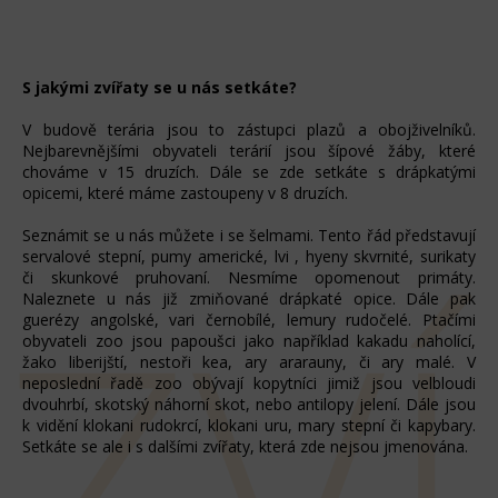
S jakými zvířaty se u nás setkáte?
V budově terária jsou to zástupci plazů a obojživelníků.
Nejbarevnějšími obyvateli terárií jsou šípové žáby, které
chováme v 15 druzích. Dále se zde setkáte s drápkatými
opicemi, které máme zastoupeny v 8 druzích.
Seznámit se u nás můžete i se šelmami. Tento řád představují
servalové stepní, pumy americké, lvi , hyeny skvrnité, surikaty
ZV
či skunkové pruhovaní. Nesmíme opomenout primáty.
Naleznete u nás již zmiňované drápkaté opice. Dále pak
guerézy angolské, vari černobílé, lemury rudočelé. Ptačími
obyvateli zoo jsou papoušci jako například kakadu naholící,
žako liberijští, nestoři kea, ary ararauny, či ary malé. V
neposlední řadě zoo obývají kopytníci jimiž jsou velbloudi
dvouhrbí, skotský náhorní skot, nebo antilopy jelení. Dále jsou
k vidění klokani rudokrcí, klokani uru, mary stepní či kapybary.
Setkáte se ale i s dalšími zvířaty, která zde nejsou jmenována.