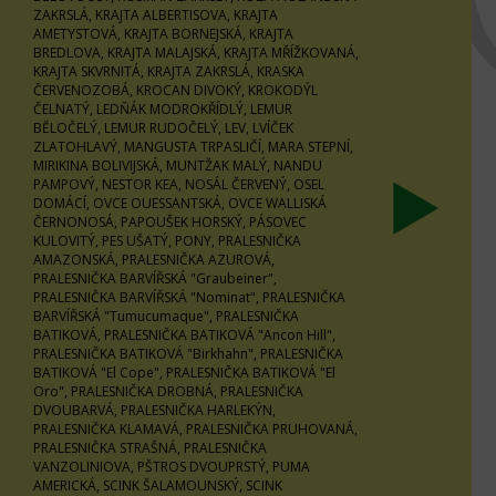
ZAKRSLÁ, KRAJTA ALBERTISOVA, KRAJTA
AMETYSTOVÁ, KRAJTA BORNEJSKÁ, KRAJTA
BREDLOVA, KRAJTA MALAJSKÁ, KRAJTA MŘÍŽKOVANÁ,
KRAJTA SKVRNITÁ, KRAJTA ZAKRSLÁ, KRASKA
ČERVENOZOBÁ, KROCAN DIVOKÝ, KROKODÝL
ČELNATÝ, LEDŇÁK MODROKŘÍDLÝ, LEMUR
BĚLOČELÝ, LEMUR RUDOČELÝ, LEV, LVÍČEK
ZLATOHLAVÝ, MANGUSTA TRPASLIČÍ, MARA STEPNÍ,
MIRIKINA BOLIVIJSKÁ, MUNTŽAK MALÝ, NANDU
PAMPOVÝ, NESTOR KEA, NOSÁL ČERVENÝ, OSEL
DOMÁCÍ, OVCE OUESSANTSKÁ, OVCE WALLISKÁ
ČERNONOSÁ, PAPOUŠEK HORSKÝ, PÁSOVEC
KULOVITÝ, PES UŠATÝ, PONY, PRALESNIČKA
AMAZONSKÁ, PRALESNIČKA AZUROVÁ,
PRALESNIČKA BARVÍŘSKÁ "Graubeiner",
PRALESNIČKA BARVÍŘSKÁ "Nominat", PRALESNIČKA
BARVÍŘSKÁ "Tumucumaque", PRALESNIČKA
BATIKOVÁ, PRALESNIČKA BATIKOVÁ "Ancon Hill",
PRALESNIČKA BATIKOVÁ "Birkhahn", PRALESNIČKA
BATIKOVÁ "El Cope", PRALESNIČKA BATIKOVÁ "El
Oro", PRALESNIČKA DROBNÁ, PRALESNIČKA
DVOUBARVÁ, PRALESNIČKA HARLEKÝN,
PRALESNIČKA KLAMAVÁ, PRALESNIČKA PRUHOVANÁ,
PRALESNIČKA STRAŠNÁ, PRALESNIČKA
VANZOLINIOVA, PŠTROS DVOUPRSTÝ, PUMA
AMERICKÁ, SCINK ŠALAMOUNSKÝ, SCINK