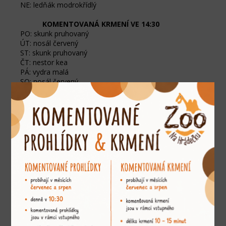
NE: ledňák modrokřídlý
​
KOMENTOVANÁ KRMENÍ VE 14:30
PO: skunk pruhovaný
ÚT: nosál červený
ST: skunk pruhovaný
ČT: nestor kea
PÁ: vydra malá
SO: nosál červený
NE: nestor kea
» VSTUPENKY ON-LINE «
ZÁŽITKY