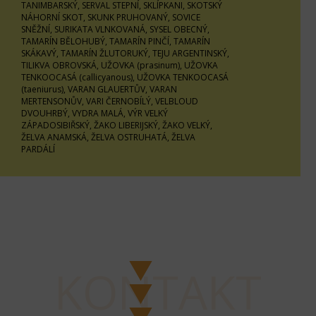
TANIMBARSKÝ, SERVAL STEPNÍ, SKLÍPKANI, SKOTSKÝ
NÁHORNÍ SKOT, SKUNK PRUHOVANÝ, SOVICE
SNĚŽNÍ, SURIKATA VLNKOVANÁ, SYSEL OBECNÝ,
TAMARÍN BĚLOHUBÝ, TAMARÍN PINČÍ, TAMARÍN
SKÁKAVÝ, TAMARÍN ŽLUTORUKÝ, TEJU ARGENTINSKÝ,
TILIKVA OBROVSKÁ, UŽOVKA (prasinum), UŽOVKA
TENKOOCASÁ (callicyanous), UŽOVKA TENKOOCASÁ
(taeniurus), VARAN GLAUERTŮV, VARAN
MERTENSONŮV, VARI ČERNOBÍLÝ, VELBLOUD
DVOUHRBÝ, VYDRA MALÁ, VÝR VELKÝ
ZÁPADOSIBIŘSKÝ, ŽAKO LIBERIJSKÝ, ŽAKO VELKÝ,
ŽELVA ANAMSKÁ, ŽELVA OSTRUHATÁ, ŽELVA
PARDÁLÍ
KONTAKT