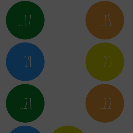
...17
...18
...19
...20
...21
...22