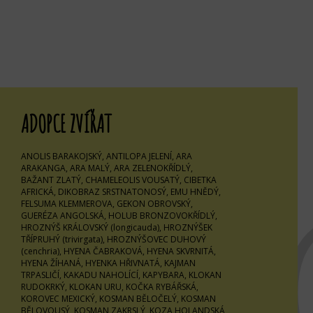
ADOPCE ZVÍŘAT
AD
ANOLIS BARAKOJSKÝ, ANTILOPA JELENÍ, ARA
ARAKANGA, ARA MALÝ, ARA ZELENOKŘÍDLÝ,
BAŽANT ZLATÝ, CHAMELEOLIS VOUSATÝ, CIBETKA
AFRICKÁ, DIKOBRAZ SRSTNATONOSÝ, EMU HNĚDÝ,
FELSUMA KLEMMEROVA, GEKON OBROVSKÝ,
GUERÉZA ANGOLSKÁ, HOLUB BRONZOVOKŘÍDLÝ,
HROZNÝŠ KRÁLOVSKÝ (longicauda), HROZNÝŠEK
TŘÍPRUHÝ (trivirgata), HROZNÝŠOVEC DUHOVÝ
(cenchria), HYENA ČABRAKOVÁ, HYENA SKVRNITÁ,
HYENA ŽÍHANÁ, HYENKA HŘIVNATÁ, KAJMAN
TRPASLIČÍ, KAKADU NAHOLÍCÍ, KAPYBARA, KLOKAN
RUDOKRKÝ, KLOKAN URU, KOČKA RYBÁŘSKÁ,
KOROVEC MEXICKÝ, KOSMAN BĚLOČELÝ, KOSMAN
BĚLOVOUSÝ, KOSMAN ZAKRSLÝ, KOZA HOLANDSKÁ