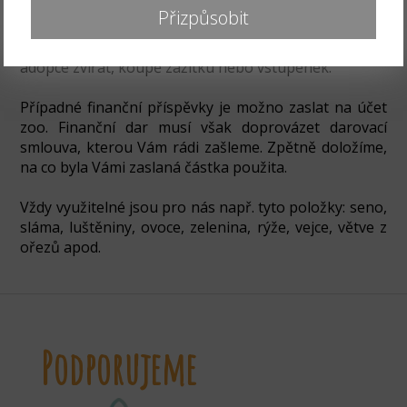
emailu:
zoonahradecku@seznam.cz
.
Přizpůsobit
Možnostmi, jakými nás můžete podpořit je například i
adopce zvířat, koupě zážitku nebo vstupenek.
Případné finanční příspěvky je možno zaslat na účet
zoo. Finanční dar musí však doprovázet darovací
smlouva, kterou Vám rádi zašleme. Zpětně doložíme,
na co byla Vámi zaslaná částka použita.
Vždy využitelné jsou pro nás např. tyto položky: seno,
sláma, luštěniny, ovoce, zelenina, rýže, vejce, větve z
ořezů apod.
Podporujeme