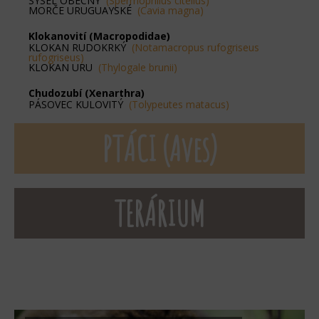
SYSEL OBECNÝ
(Spermophilus citellus)
MORČE URUGUAYSKÉ
(Cavia magna)
Klokanovití (Macropodidae)
KLOKAN RUDOKRKÝ
(Notamacropus rufogriseus
rufogriseus)
KLOKAN URU
(Thylogale brunii)
Chudozubí (Xenarthra)
PÁSOVEC KULOVITÝ
(Tolypeutes matacus)
PTÁCI (Aves)
TERÁRIUM