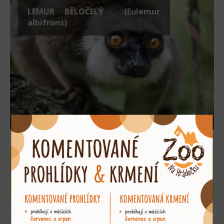
LEMUR BĚLOČELÝ (Eulemur
albifrons)
adoptujte si mě
»