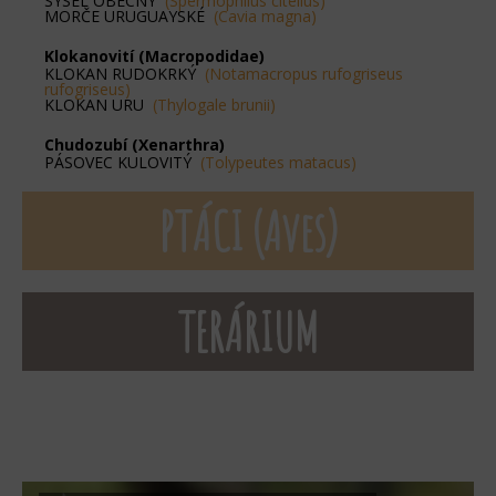
SYSEL OBECNÝ
(Spermophilus citellus)
MORČE URUGUAYSKÉ
(Cavia magna)
Klokanovití (Macropodidae)
KLOKAN RUDOKRKÝ
(Notamacropus rufogriseus
rufogriseus)
KLOKAN URU
(Thylogale brunii)
Chudozubí (Xenarthra)
PÁSOVEC KULOVITÝ
(Tolypeutes matacus)
PTÁCI (Aves)
TERÁRIUM