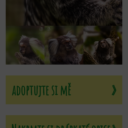
adoptujte si mě
»