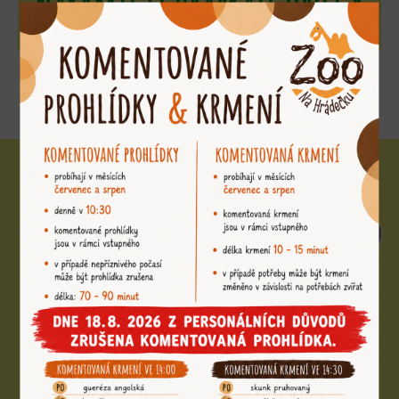
Nakrmte si drápkaté opice
»
Další zvířata na tomto místě
31