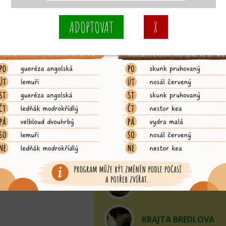
KOSMAN BĚLOVOUS
KOSMAN ZAKRSLÝ
KOZA HOLANDSKÁ Z
KRAJTA ALBERTISOV
KRAJTA AMETYSTOV
KRAJTA BORNEJSKÁ
KRAJTA BREDLOVA