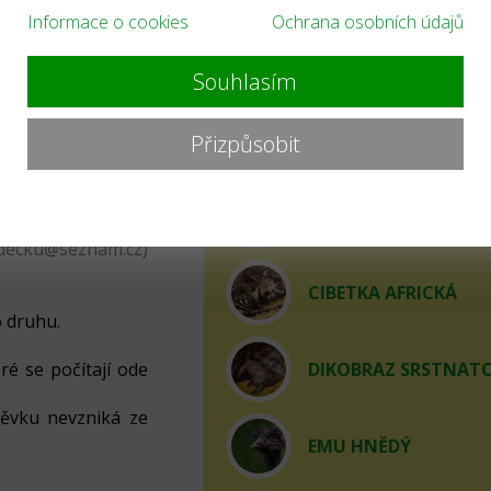
Informace o cookies
Ochrana osobních údajů
optovat?
ARA ZELENOKŘÍDLÝ
Souhlasím
ho druhu.
upenka je platná
BAŽANT ZLATÝ
Přizpůsobit
tivní rodič místo
zoo ZDARMA.
vým adoptovaným
CHAMELEOLIS VOUS
í 30 minut). Před
adecku@seznam.cz)
CIBETKA AFRICKÁ
 druhu.
ré se počítají ode
DIKOBRAZ SRSTNAT
pěvku nevzniká ze
EMU HNĚDÝ