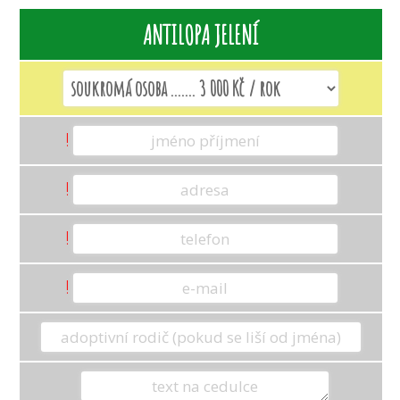
ANTILOPA JELENÍ
KAPYBARA
KLOKAN RUDOKRKÝ
!
KLOKAN URU
!
KOČKA RYBÁŘSKÁ
!
!
KOROVEC MEXICKÝ
KOSMAN BĚLOČELÝ