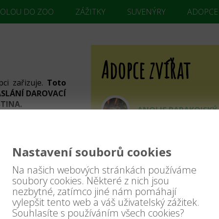
KOLOU DO ZOO
ZÁŽITKY
SUVENÝRY
ADOPCE
Adopce zvířat
ci zařizuje.
Toto
ZASLÁNÍ DAROVACÍ
STINA.
ANOLIS BARAKOJSKÝ
u nám podepsanou
mailu s doručenou
. ulice, města a
ANTILOPA JELENÍ
Nastavení souborů cookies
ail, jelikož právě
na.
Na našich webových stránkách používáme
ARA ARAKANGA
e adopce náležet.
soubory cookies. Některé z nich jsou
nezbytné, zatímco jiné nám pomáhají
ípadě firem název
vylepšit tento web a váš uživatelský zážitek.
Souhlasíte s používáním všech cookies?
ARA MALÝ