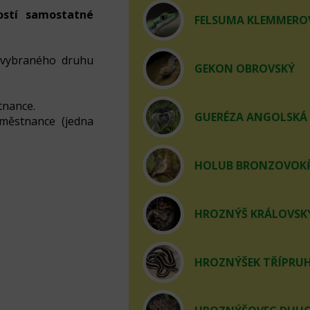
ostí samostatné
FELSUMA KLEMMERO
 vybraného druhu
GEKON OBROVSKÝ
tnance.
GUERÉZA ANGOLSKÁ
aměstnance (jedna
HOLUB BRONZOVOKŘ
HROZNÝŠ KRÁLOVSKÝ 
HROZNÝŠEK TŘÍPRUHÝ