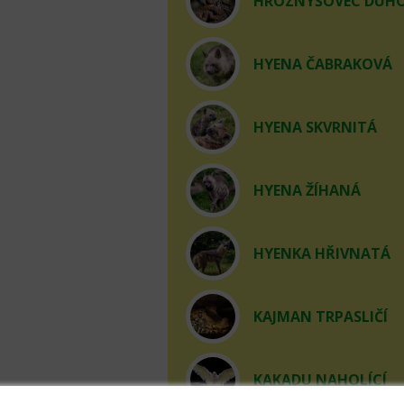
HROZNÝŠOVEC DUHOV
HYENA ČABRAKOVÁ
HYENA SKVRNITÁ
HYENA ŽÍHANÁ
HYENKA HŘIVNATÁ
KAJMAN TRPASLIČÍ
KAKADU NAHOLÍCÍ