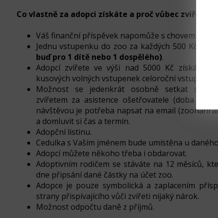
Co vlastně za adopci získáte a proč vůbec zvíře ad
Váš finanční příspěvek napomůže s chovem dané
Jednu vstupenku do zoo za každých 500 Kč
(vst
buď pro 1 dítě nebo 1 dospělého)
.
Adopcí zvířete ve výši nad 5000 Kč získá adop
kusových volných vstupenek celoroční vstup do 
Možnost se jedenkrát osobně setkat se s
zvířetem za asistence ošetřovatele (doba trván
návštěvou je potřeba napsat na email (zoonahr
a domluvit si čas a termín.
Adopční listinu.
Cedulka s Vaším jménem bude umístěna u daného
Adopcí můžete někoho třeba i obdarovat.
Adoptivním rodičem se stáváte na 12 měsíců, kte
dne připsání dané částky na účet zoo.
Adopce je pouze symbolická a zaplacením přís
strany přispívajícího vůči zvířeti nijaký nárok.
Možnost odpočtu daně z příjmů.