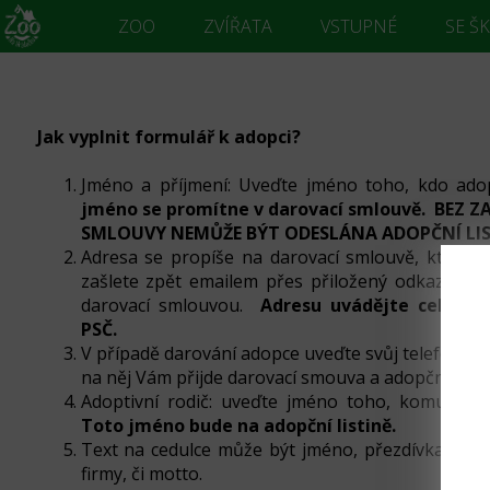
ZOO
ZVÍŘATA
VSTUPNÉ
SE Š
Jak vyplnit formulář k adopci?
Jméno a příjmení: Uveďte jméno toho, kdo adop
jméno se promítne v darovací smlouvě. BEZ 
SMLOUVY NEMŮŽE BÝT ODESLÁNA ADOPČNÍ LI
Adresa se propíše na darovací smlouvě, ktero
zašlete zpět emailem přes přiložený odkaz v e
darovací smlouvou.
Adresu uvádějte celou vč
PSČ.
V případě darování adopce uveďte svůj telefon a em
na něj Vám přijde darovací smouva a adopční listi
Adoptivní rodič: uveďte jméno toho, komu bud
Toto jméno bude na adopční listině.
Text na cedulce může být jméno, přezdívka, v př
firmy, či motto.