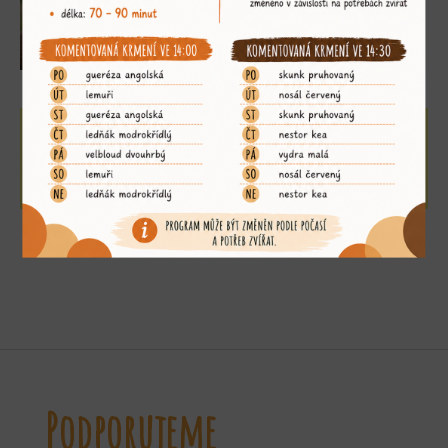
adoptujte si mě
»
Podporujeme