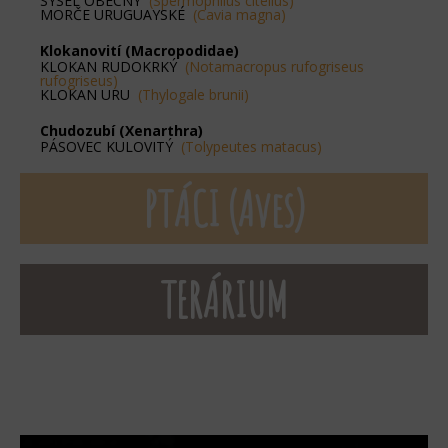
SYSEL OBECNÝ
(Spermophilus citellus)
MORČE URUGUAYSKÉ
(Cavia magna)
Klokanovití (Macropodidae)
KLOKAN RUDOKRKÝ
(Notamacropus rufogriseus
rufogriseus)
KLOKAN URU
(Thylogale brunii)
Chudozubí (Xenarthra)
PÁSOVEC KULOVITÝ
(Tolypeutes matacus)
PTÁCI (Aves)
TERÁRIUM