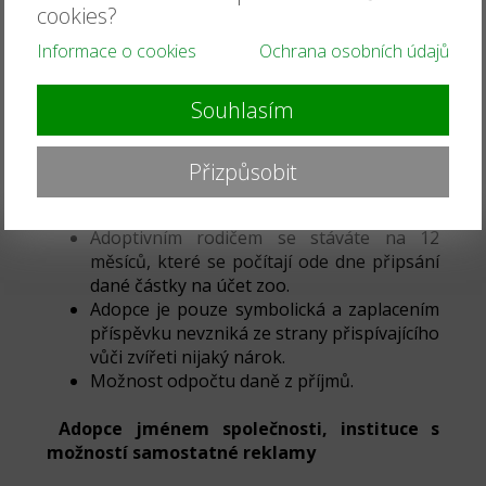
cookies?
svým adoptovaným zvířetem za asistence
ošetřovatele (doba trvání 30 minut). Před
Informace o cookies
Ochrana osobních údajů
návštěvou je potřeba napsat na email
(zoonahradecku@seznam.cz) a domluvit si
Souhlasím
čas a termín.
Adopční listinu.
Cedulka s Vaším jménem bude umístěna u
Přizpůsobit
daného druhu.
Adopcí můžete někoho třeba i obdarovat.
Adoptivním rodičem se stáváte na 12
měsíců, které se počítají ode dne připsání
dané částky na účet zoo.
Adopce je pouze symbolická a zaplacením
příspěvku nevzniká ze strany přispívajícího
vůči zvířeti nijaký nárok.
Možnost odpočtu daně z příjmů.
Adopce jménem společnosti, instituce s
možností samostatné reklamy