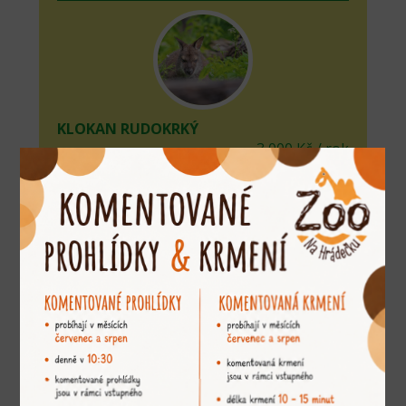
KLOKAN RUDOKRKÝ
3 000 Kč / rok
adoptovat
KLOKAN URU
2 500 Kč / rok
adoptovat