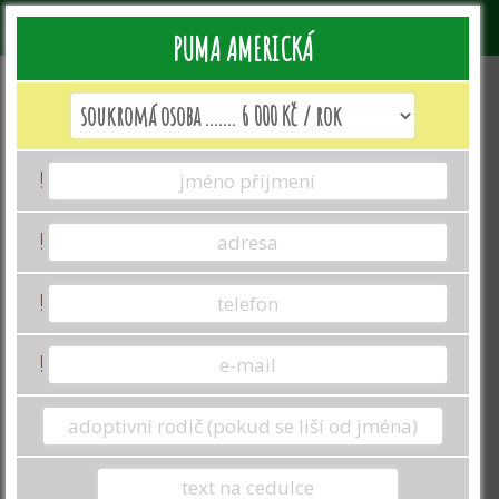
PUMA AMERICKÁ
Jak vyplnit formulář k adopci?
!
Jméno a příjmení: Uveďte jméno toho, kdo
adopci zařizuje.
Toto jméno se promítne
v darovací smlouvě. BEZ ZASLÁNÍ
!
DAROVACÍ SMLOUVY NEMŮŽE BÝT
ODESLÁNA ADOPČNÍ LISTINA.
!
Adresa se propíše na darovací smlouvě,
kterou nám podepsanou zašlete
zpět emailem přes přiložený odkaz v
!
emailu s doručenou darovací
smlouvou.
Adresu uvádějte celou vč.
ulice, města a PSČ.
V případě darování adopce uveďte svůj
telefon a email, jelikož právě na něj Vám