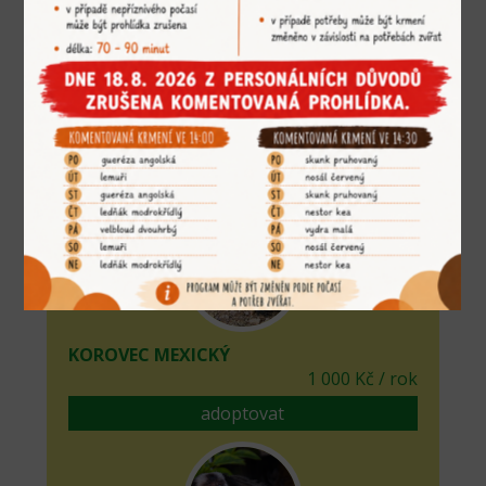
KOČKA RYBÁŘSKÁ
5 000 Kč / rok
adoptovat
KOROVEC MEXICKÝ
1 000 Kč / rok
adoptovat