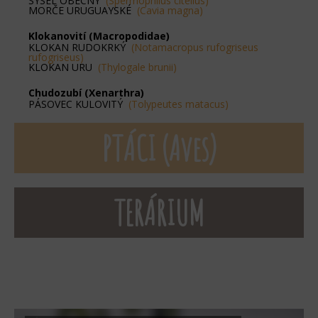
SYSEL OBECNÝ
(Spermophilus citellus)
MORČE URUGUAYSKÉ
(Cavia magna)
Klokanovití (Macropodidae)
KLOKAN RUDOKRKÝ
(Notamacropus rufogriseus
rufogriseus)
KLOKAN URU
(Thylogale brunii)
Chudozubí (Xenarthra)
PÁSOVEC KULOVITÝ
(Tolypeutes matacus)
PTÁCI (Aves)
TERÁRIUM