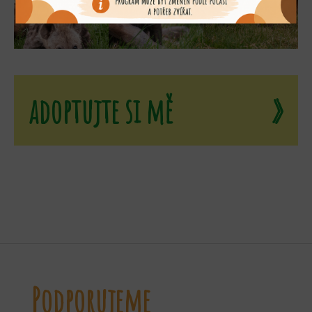
adoptujte si mě
»
Podporujeme