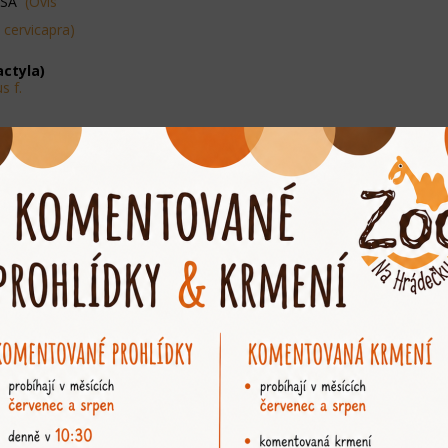
OSÁ
(Ovis
 cervicapra)
actyla)
s f.
hydrochaeris)
SÝ
(Hystrix
 patagonum)
us citellus)
ia magna)
ae)
amacropus
unii)
peutes