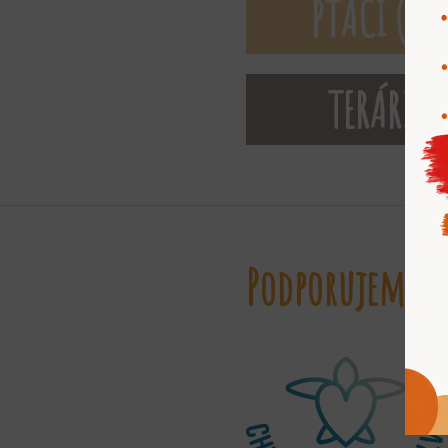
PTÁCI (Ave
TERÁRIU
Podporujeme