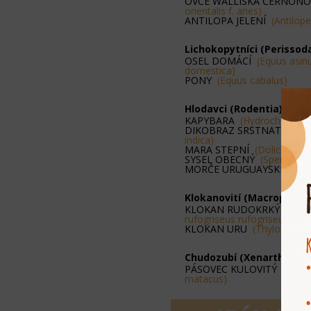
OVCE WALLISKÁ ČERNON
orientalis f. aries)
ANTILOPA JELENÍ
(Antilope
Lichokopytníci (Perissod
OSEL DOMÁCÍ
(Equus asinu
domestica)
PONY
(Equus cabalus)
Hlodavci (Rodentia)
KAPYBARA
(Hydrochoerus 
DIKOBRAZ SRSTNATONO
indica)
MARA STEPNÍ
(Dolichotys
SYSEL OBECNÝ
(Spermophil
MORČE URUGUAYSKÉ
(Cav
Klokanovití (Macropodid
KLOKAN RUDOKRKÝ
(Not
rufogriseus rufogriseus)
KLOKAN URU
(Thylogale br
Chudozubí (Xenarthra)
PÁSOVEC KULOVITÝ
(Toly
matacus)