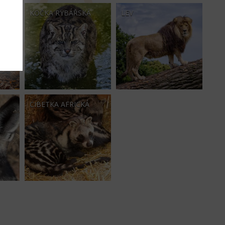
KOČKA RYBÁŘSKÁ
LEV
CIBETKA AFRICKÁ