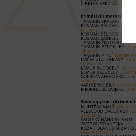
CIBETKA AFRICKÁ
(Civettic
Primáti (Primates)
TAMARÍN SKÁKAVÝ
(Callim
KOSMAN BĚLOVOUSÝ
(Call
jacchus)
KOSMAN BĚLOČELÝ
(Calli
KOSMAN ZAKRSLÝ
(Cebue
TAMARÍN ŽLUTORUKÝ
(Sa
TAMARÍN BĚLOHUBÝ
(Sag
labiatus)
TAMARÍN PINČÍ
(Saguinus 
LVÍČEK ZLATOHLAVÝ
(Leon
chrysomelas)
LEMUR RUDOČELÝ
(Eulemu
LEMUR BĚLOČELÝ
(Eulemur
GUERÉZA ANGOLSKÁ
(Col
angolensis)
VARI ČERNOBÍLÝ
(Varecia 
MIRIKINA BOLIVIJSKÁ
(Aot
Sudokopytníci (Artiodact
MUNTŽAK MALÝ
(Muntiacu
VELBLOUD DVOUHRBÝ
(C
bactrianus)
SKOTSKÝ NÁHORNÍ SKOT
OVCE OUESSANTSKÁ
(Ovis
KOZA HOLANDSKÁ ZAKR
aegagrus hircus)