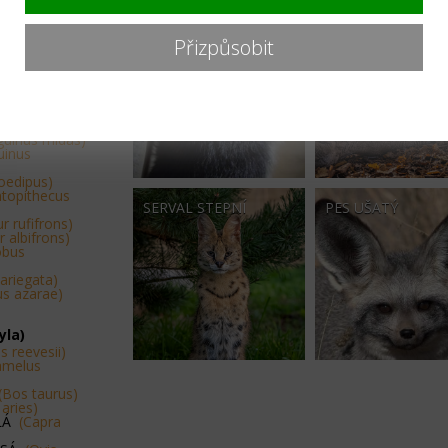
tis civetta)
SKUNK PRUHOVANÝ
PUMA AMERICKÁ
Přizpůsobit
ico goeldii)
ithrix
thrix geoffroyi)
lla pygmaea)
guinus midas)
uinus
oedipus)
topithecus
SERVAL STEPNÍ
PES UŠATÝ
r rufifrons)
 albifrons)
obus
variegata)
us azarae)
yla)
s reevesii)
amelus
(Bos taurus)
 aries)
SLÁ
(Capra