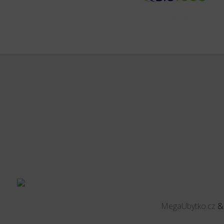
MegaUbytko.cz