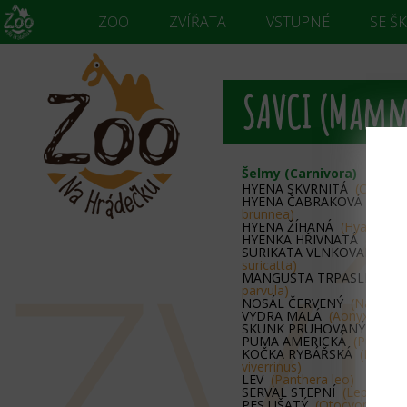
ZOO
ZVÍŘATA
VSTUPNÉ
SE Š
SAVCI (Mamm
Šelmy (Carnivora)
HYENA SKVRNITÁ
(Crocuta
HYENA ČABRAKOVÁ
(Para
brunnea)
ZV
HYENA ŽÍHANÁ
(Hyaena hy
HYENKA HŘIVNATÁ
(Protel
SURIKATA VLNKOVANÁ
(Su
suricatta)
MANGUSTA TRPASLIČÍ
(He
parvula)
NOSÁL ČERVENÝ
(Nasua n
VYDRA MALÁ
(Aonyx ciner
SKUNK PRUHOVANÝ
(Meph
PUMA AMERICKÁ
(Puma co
KOČKA RYBÁŘSKÁ
(Prionai
viverrinus)
LEV
(Panthera leo)
SERVAL STEPNÍ
(Leptailuru
PES UŠATÝ
(Otocyon megal