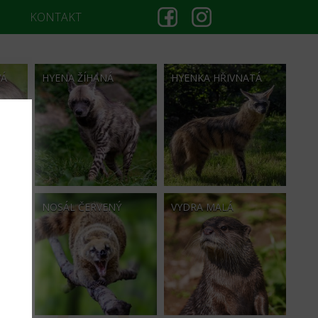
KONTAKT
VÁ
HYENA ŽÍHANÁ
HYENKA HŘIVNATÁ
TA
LIČÍ
NOSÁL ČERVENÝ
VYDRA MALÁ