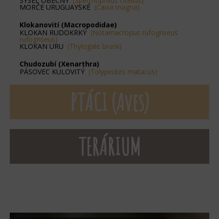
SYSEL OBECNÝ
(Spermophilus citellus)
MORČE URUGUAYSKÉ
(Cavia magna)
Klokanovití (Macropodidae)
KLOKAN RUDOKRKÝ
(Notamacropus rufogriseus
rufogriseus)
KLOKAN URU
(Thylogale brunii)
Chudozubí (Xenarthra)
PÁSOVEC KULOVITÝ
(Tolypeutes matacus)
PTÁCI (Aves)
TERÁRIUM