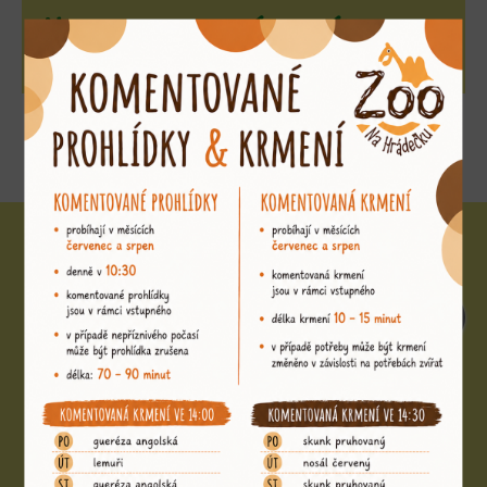
Nakrmte si drápkaté opice
»
Další zvířata na tomto místě
31