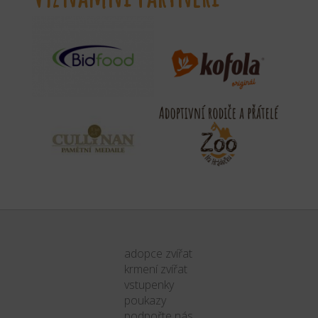
adopce zvířat
krmení zvířat
vstupenky
poukazy
podpořte nás