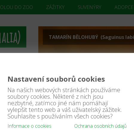
KOLOU DO ZOO
ZÁŽITKY
SUVENÝRY
ADOPCE
alia)
TAMARÍN BĚLOHUBÝ (Saguinus labi
 crocuta)
hyaena
ÍŘA
aena)
Nastavení souborů cookies
es cristatus)
ricata
Na našich webových stránkách používáme
logale
soubory cookies. Některé z nich jsou
asua)
nezbytné, zatímco jiné nám pomáhají
ea)
itis mephitis)
vylepšit tento web a váš uživatelský zážitek.
ncolor)
Souhlasíte s používáním všech cookies?
lurus
Informace o cookies
Ochrana osobních údajů
s serval)
otis)