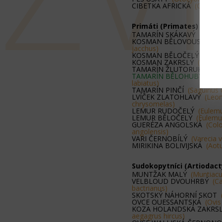
CIBETKA AFRICKÁ
(Civettic
Primáti (Primates)
TAMARÍN SKÁKAVÝ
(Callim
KOSMAN BĚLOVOUSÝ
(Call
jacchus)
KOSMAN BĚLOČELÝ
(Calli
KOSMAN ZAKRSLÝ
(Cebue
TAMARÍN ŽLUTORUKÝ
(Sa
TAMARÍN BĚLOHUBÝ
(Sag
labiatus)
TAMARÍN PINČÍ
(Saguinus 
LVÍČEK ZLATOHLAVÝ
(Leon
chrysomelas)
LEMUR RUDOČELÝ
(Eulemu
LEMUR BĚLOČELÝ
(Eulemur
GUERÉZA ANGOLSKÁ
(Col
angolensis)
VARI ČERNOBÍLÝ
(Varecia 
MIRIKINA BOLIVIJSKÁ
(Aot
Sudokopytníci (Artiodact
MUNTŽAK MALÝ
(Muntiacu
VELBLOUD DVOUHRBÝ
(C
bactrianus)
SKOTSKÝ NÁHORNÍ SKOT
OVCE OUESSANTSKÁ
(Ovis
KOZA HOLANDSKÁ ZAKR
aegagrus hircus)