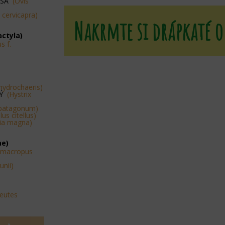
OSÁ
(Ovis
 cervicapra)
Nakrmte si drápkaté o
actyla)
s f.
hydrochaeris)
SÝ
(Hystrix
 patagonum)
us citellus)
ia magna)
ae)
amacropus
unii)
peutes