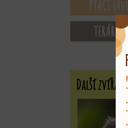
PTÁCI (Ave
TERÁRIU
Další zvířat