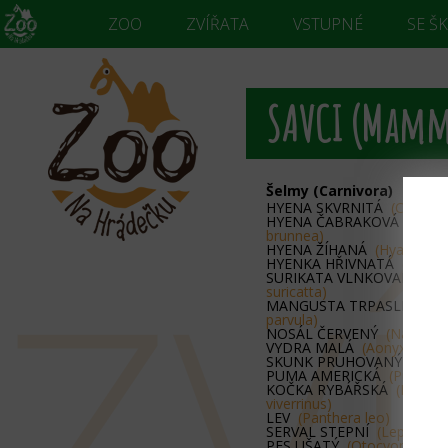
ZOO
ZVÍŘATA
VSTUPNÉ
SE Š
SAVCI (Mamm
Šelmy (Carnivora)
HYENA SKVRNITÁ
(Crocuta
HYENA ČABRAKOVÁ
(Para
brunnea)
ZV
HYENA ŽÍHANÁ
(Hyaena hy
HYENKA HŘIVNATÁ
(Protel
SURIKATA VLNKOVANÁ
(Su
suricatta)
MANGUSTA TRPASLIČÍ
(He
parvula)
NOSÁL ČERVENÝ
(Nasua n
VYDRA MALÁ
(Aonyx ciner
SKUNK PRUHOVANÝ
(Meph
PUMA AMERICKÁ
(Puma co
KOČKA RYBÁŘSKÁ
(Prionai
viverrinus)
LEV
(Panthera leo)
SERVAL STEPNÍ
(Leptailuru
PES UŠATÝ
(Otocyon megal