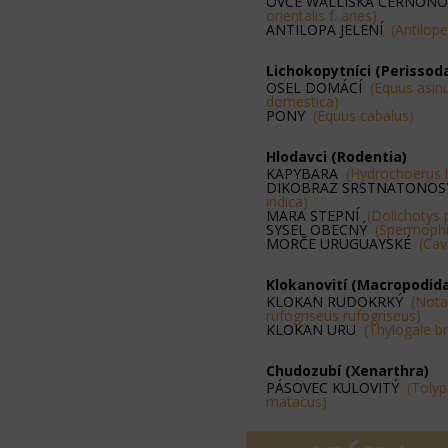
OVCE WALLISKÁ ČERNON
orientalis f. aries)
ANTILOPA JELENÍ
(Antilope
Lichokopytníci (Perissod
OSEL DOMÁCÍ
(Equus asinu
domestica)
PONY
(Equus cabalus)
Hlodavci (Rodentia)
KAPYBARA
(Hydrochoerus 
DIKOBRAZ SRSTNATONO
indica)
MARA STEPNÍ
(Dolichotys
SYSEL OBECNÝ
(Spermophil
MORČE URUGUAYSKÉ
(Cav
Klokanovití (Macropodid
KLOKAN RUDOKRKÝ
(Not
rufogriseus rufogriseus)
KLOKAN URU
(Thylogale br
Chudozubí (Xenarthra)
PÁSOVEC KULOVITÝ
(Toly
matacus)