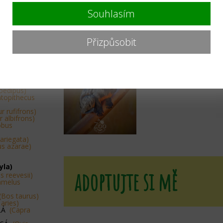
tis civetta)
Souhlasím
ico goeldii)
Přizpůsobit
ithrix
thrix geoffroyi)
lla pygmaea)
guinus midas)
uinus
oedipus)
topithecus
r rufifrons)
 albifrons)
obus
variegata)
us azarae)
yla)
adoptujte si mě
s reevesii)
amelus
(Bos taurus)
 aries)
SLÁ
(Capra