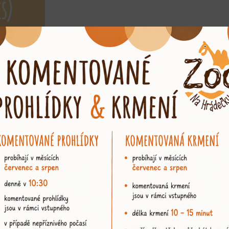
s)
M
a na tomto místě