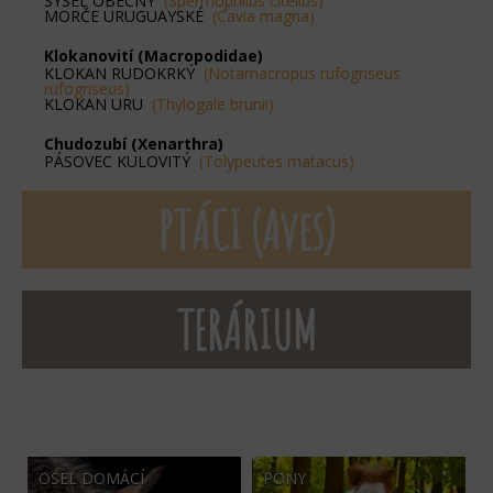
SYSEL OBECNÝ
(Spermophilus citellus)
MORČE URUGUAYSKÉ
(Cavia magna)
Klokanovití (Macropodidae)
KLOKAN RUDOKRKÝ
(Notamacropus rufogriseus
rufogriseus)
KLOKAN URU
(Thylogale brunii)
Chudozubí (Xenarthra)
PÁSOVEC KULOVITÝ
(Tolypeutes matacus)
PTÁCI (Aves)
TERÁRIUM
OSEL DOMÁCÍ
PONY