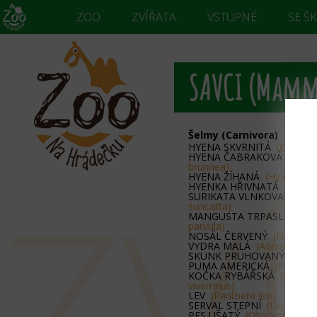
ZOO
ZVÍŘATA
VSTUPNÉ
SE Š
SAVCI (Mamm
Šelmy (Carnivora)
HYENA SKVRNITÁ
(Crocuta
HYENA ČABRAKOVÁ
(Para
brunnea)
ZV
HYENA ŽÍHANÁ
(Hyaena hy
HYENKA HŘIVNATÁ
(Protel
SURIKATA VLNKOVANÁ
(Su
suricatta)
MANGUSTA TRPASLIČÍ
(He
parvula)
NOSÁL ČERVENÝ
(Nasua n
VYDRA MALÁ
(Aonyx ciner
SKUNK PRUHOVANÝ
(Meph
PUMA AMERICKÁ
(Puma co
KOČKA RYBÁŘSKÁ
(Prionai
viverrinus)
LEV
(Panthera leo)
SERVAL STEPNÍ
(Leptailuru
PES UŠATÝ
(Otocyon megal