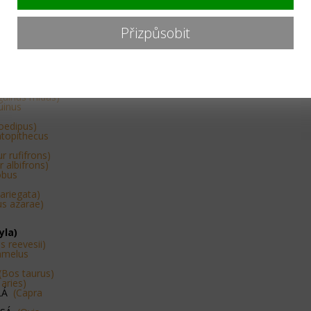
tis civetta)
Přizpůsobit
ico goeldii)
ithrix
thrix geoffroyi)
lla pygmaea)
guinus midas)
uinus
oedipus)
topithecus
r rufifrons)
 albifrons)
obus
variegata)
us azarae)
yla)
s reevesii)
amelus
(Bos taurus)
 aries)
SLÁ
(Capra