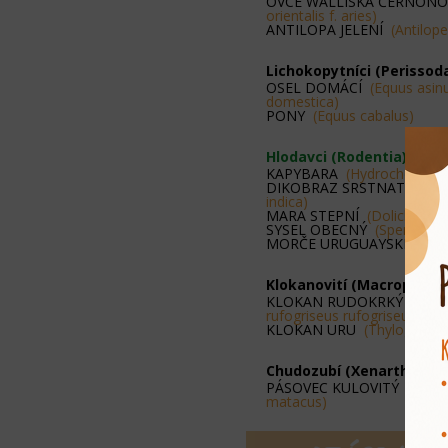
OVCE WALLISKÁ ČERNON
orientalis f. aries)
ANTILOPA JELENÍ
(Antilope
Lichokopytníci (Perissod
OSEL DOMÁCÍ
(Equus asinu
domestica)
PONY
(Equus cabalus)
Hlodavci (Rodentia)
KAPYBARA
(Hydrochoerus 
DIKOBRAZ SRSTNATONO
indica)
MARA STEPNÍ
(Dolichotys
SYSEL OBECNÝ
(Spermophil
MORČE URUGUAYSKÉ
(Cav
Klokanovití (Macropodid
KLOKAN RUDOKRKÝ
(Not
rufogriseus rufogriseus)
KLOKAN URU
(Thylogale br
Chudozubí (Xenarthra)
PÁSOVEC KULOVITÝ
(Toly
matacus)