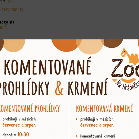
OSÁ
(Ovis
 cervicapra)
actyla)
s f.
hydrochaeris)
SÝ
(Hystrix
 patagonum)
us citellus)
ia magna)
ae)
amacropus
unii)
peutes