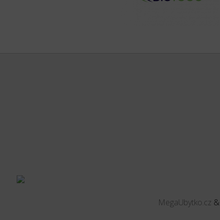
MegaUbytko.cz