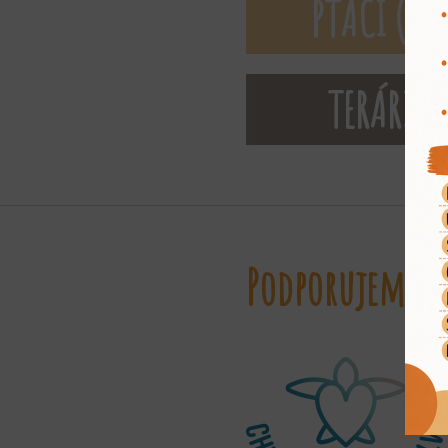
PTÁCI (Ave
TERÁRIU
Podporujeme