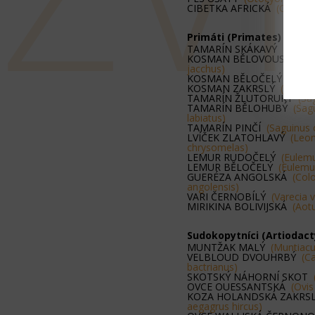
CIBETKA AFRICKÁ
(Civettic
Primáti (Primates)
TAMARÍN SKÁKAVÝ
(Callim
KOSMAN BĚLOVOUSÝ
(Call
jacchus)
KOSMAN BĚLOČELÝ
(Calli
KOSMAN ZAKRSLÝ
(Cebue
TAMARÍN ŽLUTORUKÝ
(Sa
TAMARÍN BĚLOHUBÝ
(Sag
labiatus)
TAMARÍN PINČÍ
(Saguinus 
LVÍČEK ZLATOHLAVÝ
(Leon
chrysomelas)
LEMUR RUDOČELÝ
(Eulemu
LEMUR BĚLOČELÝ
(Eulemur
GUERÉZA ANGOLSKÁ
(Col
angolensis)
VARI ČERNOBÍLÝ
(Varecia 
MIRIKINA BOLIVIJSKÁ
(Aot
Sudokopytníci (Artiodact
MUNTŽAK MALÝ
(Muntiacu
VELBLOUD DVOUHRBÝ
(C
bactrianus)
SKOTSKÝ NÁHORNÍ SKOT
OVCE OUESSANTSKÁ
(Ovis
KOZA HOLANDSKÁ ZAKR
aegagrus hircus)