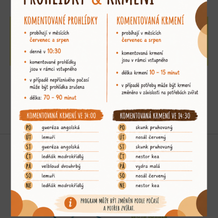
adoptujte si mě
»
Podporujeme