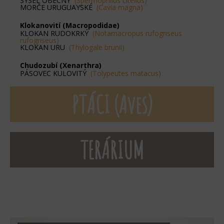
SYSEL OBECNÝ
(Spermophilus citellus)
MORČE URUGUAYSKÉ
(Cavia magna)
Klokanovití (Macropodidae)
KLOKAN RUDOKRKÝ
(Notamacropus rufogriseus
rufogriseus)
KLOKAN URU
(Thylogale brunii)
Chudozubí (Xenarthra)
PÁSOVEC KULOVITÝ
(Tolypeutes matacus)
PTÁCI (Aves)
TERÁRIUM