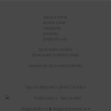
adopce zvířat
krmení zvířat
vstupenky
poukazy
podpořte nás
zpracování cookies
zpracování osobních údajů
všeobecné obchodní podmínky
Tipy na ubytování v Jižních Čechách.
MegaUbytko.cz
&
MegaUbytovanie.sk
=