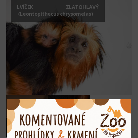
LVÍČEK ZLATOHLAVÝ
(Leontopithecus chrysomelas)