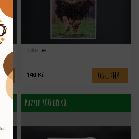
zvíře:
lev
NAT
OBJEDNAT
140
Kč
Puzzle 300 dílků