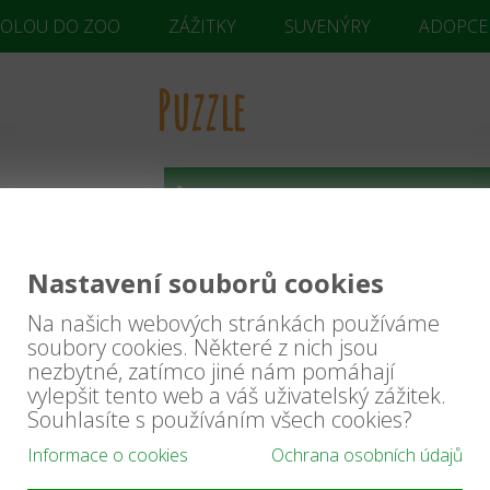
KOLOU DO ZOO
ZÁŽITKY
SUVENÝRY
ADOPCE
Puzzle
Puzzle
,
(A4 - 120 dílků)
VEN
Nastavení souborů cookies
nice,
Na našich webových stránkách používáme
soubory cookies. Některé z nich jsou
nezbytné, zatímco jiné nám pomáhají
vylepšit tento web a váš uživatelský zážitek.
Souhlasíte s používáním všech cookies?
Informace o cookies
Ochrana osobních údajů