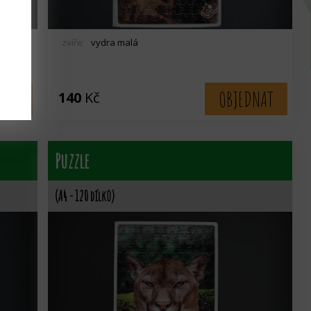
zvíře:
vydra malá
NAT
OBJEDNAT
140
Kč
Puzzle
(A4 - 120 dílků)