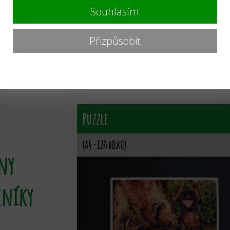
tky,
Souhlasím
ky
zvíře:
ara arakanga
Přizpůsobit
OBJED
140
Kč
Puzzle
(A4 - 120 dílků)
ny
eníky