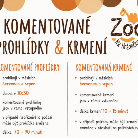
zvíře:
krajta ametystová
OBJED
140
Kč
Puzzle
(A4 - 120 dílků)