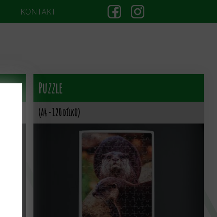
KONTAKT
Puzzle
(A4 - 120 dílků)
ÝR