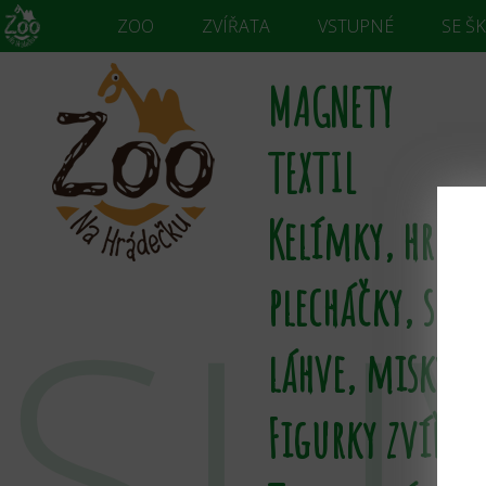
ZOO
ZVÍŘATA
VSTUPNÉ
SE Š
MAGNETY
TEXTIL
Kelímky, hrnky
SU
plecháčky, skle
láhve, misky
Figurky zvířat