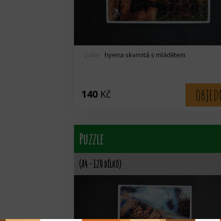
zvíře:
hyena skvrnitá s mládětem
OBJED
140
Kč
Puzzle
(A4 - 120 dílků)