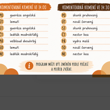
zvíře:
surikata
OBJED
140
Kč