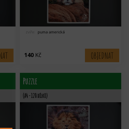
zvíře:
puma americká
NAT
OBJEDNAT
140
Kč
Puzzle
(A4 - 120 dílků)