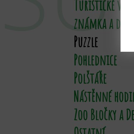
Turistické vizi
známka a dení
Puzzle
Pohlednice
Polštáře
Nástěnné hodi
Zoo Bločky a D
Ostatní