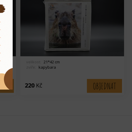
velikost:
21*42 cm
zvíře:
kapybara
NAT
OBJEDNAT
220
Kč