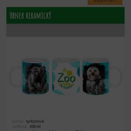
Hrnek keramický
barva:
tyrkysová
velikost:
300 ml