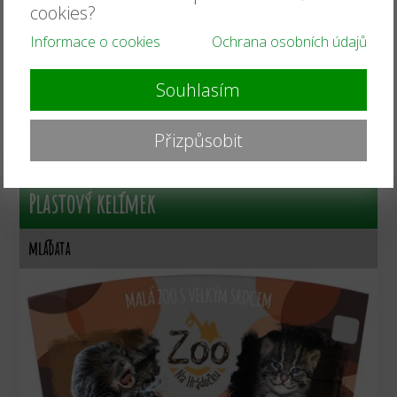
cookies?
Informace o cookies
Ochrana osobních údajů
barva:
fialová
Souhlasím
velikost:
0,3/0,5l
zvíře:
klokan rudokrký a emu hnědý
Přizpůsobit
OBJEDNAT
50
Kč
Plastový kelímek
mláďata