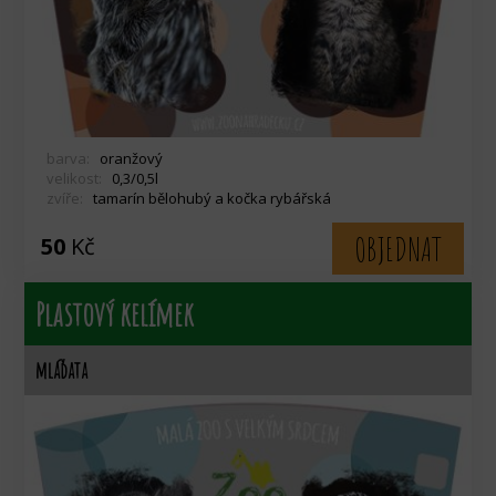
barva:
oranžový
velikost:
0,3/0,5l
zvíře:
tamarín bělohubý a kočka rybářská
OBJEDNAT
50
Kč
Plastový kelímek
mláďata