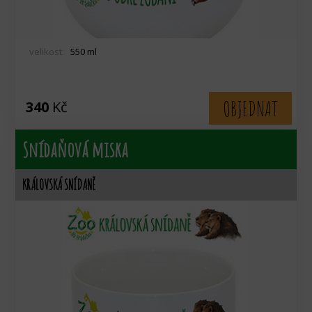
velikost:
550 ml
OBJEDNAT
340
Kč
Snídaňová miska
KRÁLOVSKÁ SNÍDANĚ