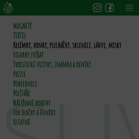
MAGNETY
TEXTIL
Kelímky, hrnky, plecháčky, sklenice, láhve, misky
Figurky zvířat
Turistické vizitky, známka a deníky
Puzzle
SU
Pohlednice
Polštáře
Nástěnné hodiny
Zoo Bločky a Deníky
Ostatní