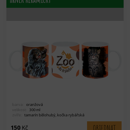
barva:
oranžová
velikost:
300 ml
zvíře:
tamarín bělohubý, kočka rybářská
OBJEDNAT
150
Kč