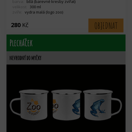
barva:
bílá (barevné kresby zvířat)
velikost:
300 ml
zvíře:
vydra malá (logo zoo)
OBJEDNAT
280
Kč
Plecháček
nevhodný do myčky