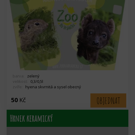
barva:
zelený
velikost:
0,3/0,5l
zvíře:
hyena skvrnitá a sysel obecný
OBJEDNAT
50
Kč
Hrnek keramický