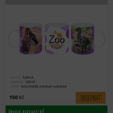
barva:
fialová
velikost:
300 ml
zvíře:
emu hnědý a klokan rudokrký
OBJEDNAT
150
Kč
Hrnek keramický