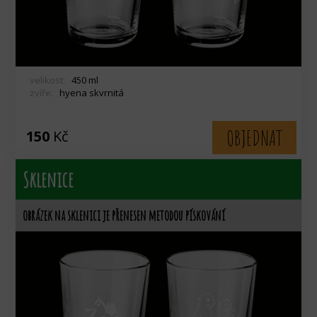
velikost:
450 ml
zvíře:
hyena skvrnitá
OBJEDNAT
150
Kč
Sklenice
obrázek na sklenici je přenesen metodou pískování