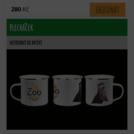
OBJEDNAT
280
Kč
Plecháček
nevhodný do myčky