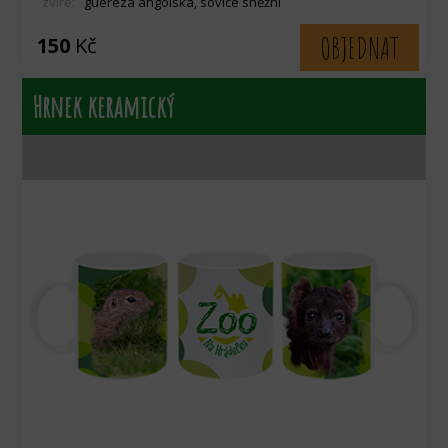
zvíře:
gueréza angolská, sovice sněžní
OBJEDNAT
150
Kč
Hrnek keramický