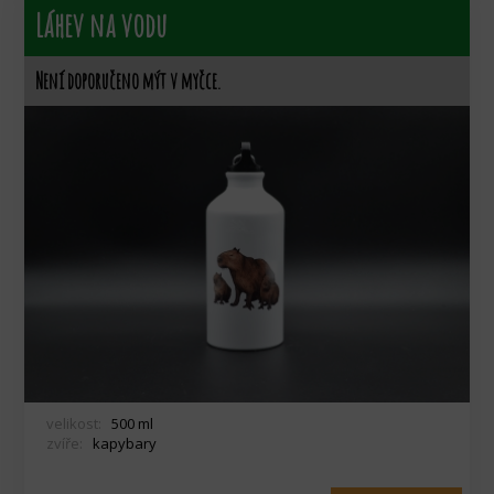
Láhev na vodu
Není doporučeno mýt v myčce.
velikost:
500 ml
zvíře:
kapybary