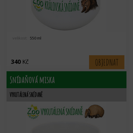
velikost:
550 ml
OBJEDNAT
340
Kč
Snídaňová miska
VYKUTÁLENÁ SNÍDANĚ