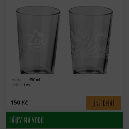
velikost:
450 ml
zvíře:
Lev
OBJEDNAT
150
Kč
Láhev na vodu