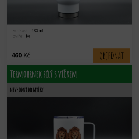
velikost:
480 ml
zvíře:
lvi
OBJEDNAT
460
Kč
Termohrnek bílý s víčkem
nevhodný do myčky