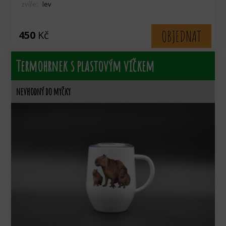
zvíře:
lev
OBJEDNAT
450
Kč
Termohrnek s plastovým víčkem
nevhodný do myčky