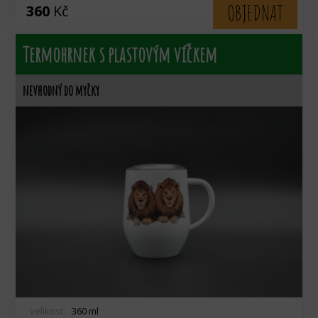
OBJEDNAT
360
Kč
Termohrnek s plastovým víčkem
nevhodný do myčky
velikost:
360 ml