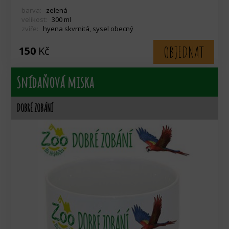
barva:
zelená
velikost:
300 ml
zvíře:
hyena skvrnitá, sysel obecný
OBJEDNAT
150
Kč
Snídaňová miska
DOBRÉ ZOBÁNÍ