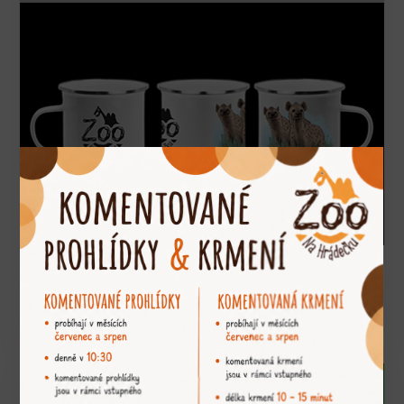
barva:
bílá (barevné kresby zvířat)
velikost:
300 ml
zvíře:
hyena skvrnitá (logo zoo)
OBJEDNAT
280
Kč
Plecháček