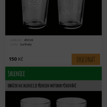
velikost:
450 ml
zvíře:
surikaty
OBJEDNAT
150
Kč
Sklenice
obrázek na sklenici je přenesen metodou pískování