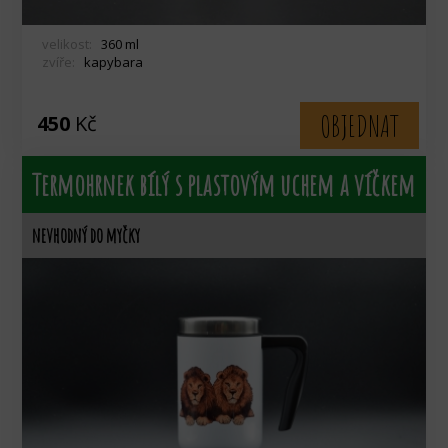
velikost:
360 ml
zvíře:
kapybara
OBJEDNAT
450
Kč
Termohrnek bílý s plastovým uchem a víčkem
nevhodný do myčky