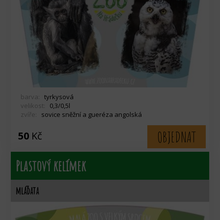
barva:
tyrkysová
velikost:
0,3/0,5l
zvíře:
sovice sněžní a gueréza angolská
OBJEDNAT
50
Kč
Plastový kelímek
mláďata