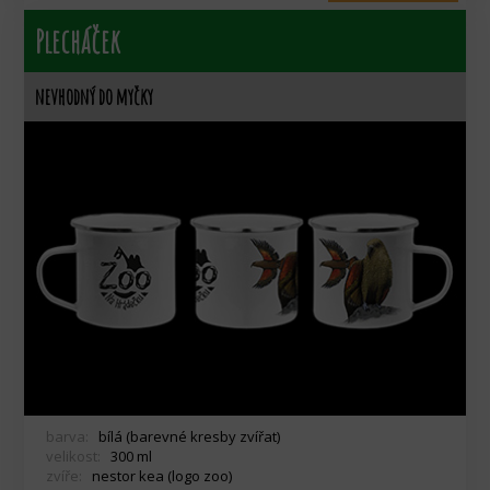
Plecháček
nevhodný do myčky
barva:
bílá (barevné kresby zvířat)
velikost:
300 ml
zvíře:
nestor kea (logo zoo)