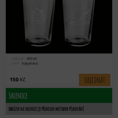
velikost:
450 ml
zvíře:
kapybara
OBJEDNAT
150
Kč
Sklenice
obrázek na sklenici je přenesen metodou pískování