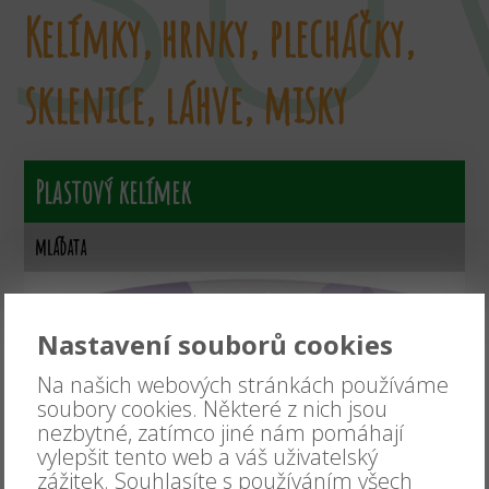
Kelímky, hrnky, plecháčky,
sklenice, láhve, misky
Plastový kelímek
mláďata
Nastavení souborů cookies
Na našich webových stránkách používáme
soubory cookies. Některé z nich jsou
nezbytné, zatímco jiné nám pomáhají
vylepšit tento web a váš uživatelský
zážitek. Souhlasíte s používáním všech