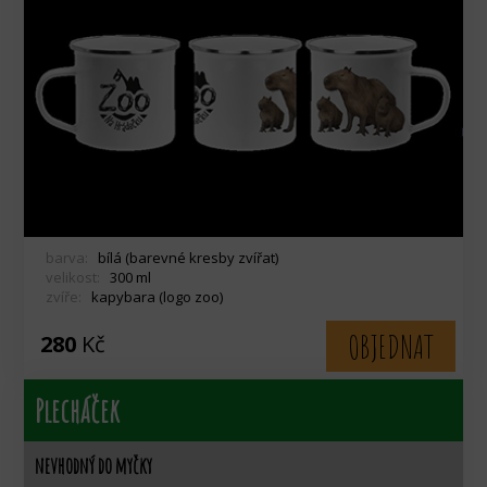
barva:
bílá (barevné kresby zvířat)
velikost:
300 ml
zvíře:
kapybara (logo zoo)
OBJEDNAT
280
Kč
Plecháček
nevhodný do myčky