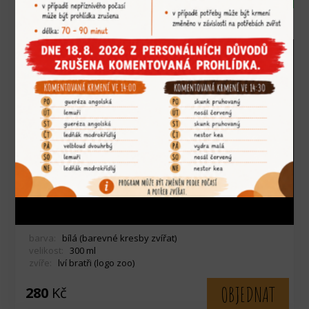
nevhodný do myčky
barva:
bílá (barevné kresby zvířat)
velikost:
300 ml
zvíře:
lví bratři (logo zoo)
OBJEDNAT
280
Kč