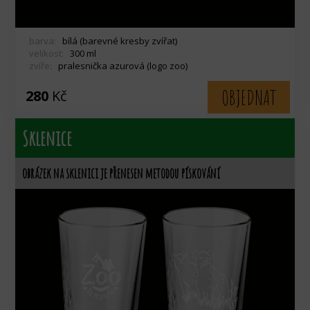
barva:
bílá (barevné kresby zvířat)
velikost:
300 ml
zvíře:
pralesnička azurová (logo zoo)
OBJEDNAT
280
Kč
Sklenice
obrázek na sklenici je přenesen metodou pískování