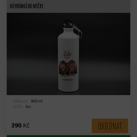
nevhodná do myčky
velikost:
800 ml
zvíře:
lev
OBJEDNAT
390
Kč