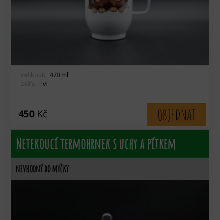
velikost:
470 ml
zvíře:
lvi
OBJEDNAT
450
Kč
Netekoucí termohrnek s uchy a pítkem
nevhodný do myčky