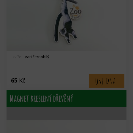
zvíře:
vari černobílý
OBJEDNAT
65
Kč
Magnet kreslený dřevěný