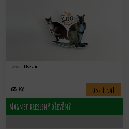
zvíře:
klokani
OBJEDNAT
65
Kč
Magnet kreslený dřevěný