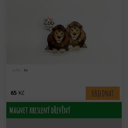
zvíře:
lvi
OBJEDNAT
65
Kč
Magnet kreslený dřevěný