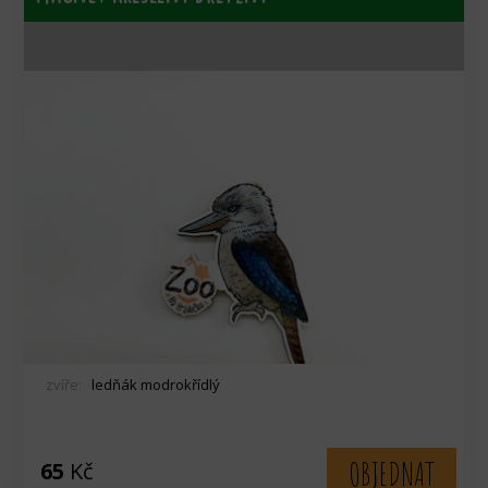
zvíře:
ledňák modrokřídlý
OBJEDNAT
65
Kč