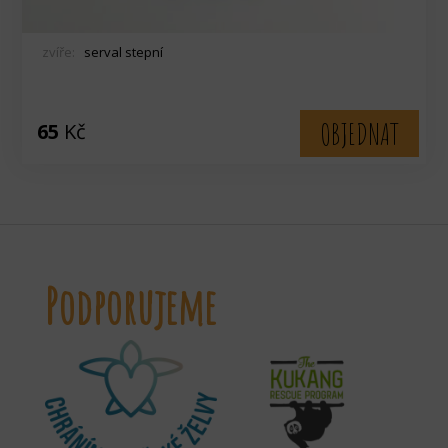
zvíře:
serval stepní
OBJEDNAT
65
Kč
Podporujeme