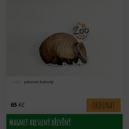
zvíře:
pásovec kulovitý
OBJEDNAT
65
Kč
Magnet kreslený dřevěný