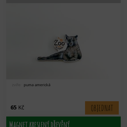
zvíře:
puma americká
OBJEDNAT
65
Kč
Magnet kreslený dřevěný