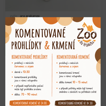
zvíře:
ara arakanga
OBJEDNAT
65
Kč
Magnet kreslený dřevěný