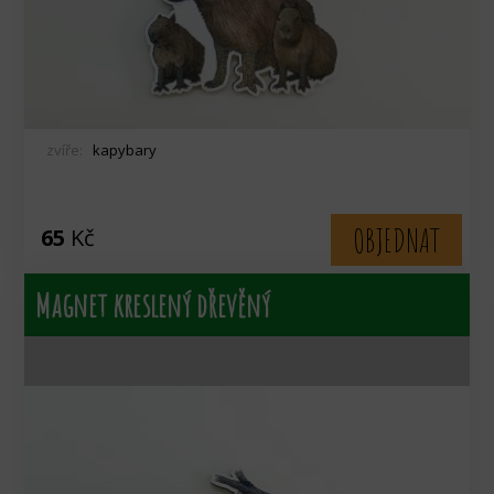
zvíře:
kapybary
OBJEDNAT
65
Kč
Magnet kreslený dřevěný