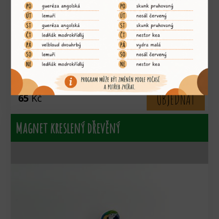
zvíře:
pralesnička azurová
OBJEDNAT
65
Kč
Magnet kreslený dřevěný