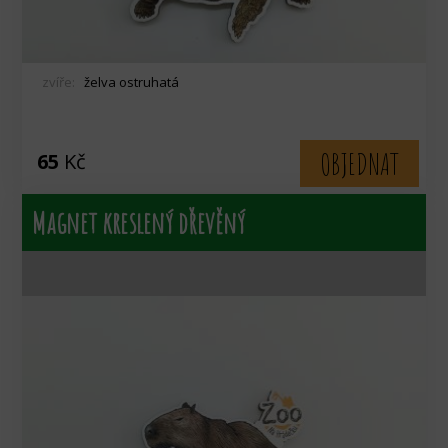
zvíře:
želva ostruhatá
OBJEDNAT
65
Kč
Magnet kreslený dřevěný