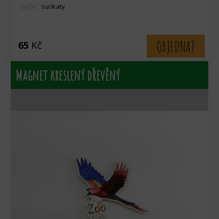
zvíře:
surikaty
OBJEDNAT
65
Kč
Magnet kreslený dřevěný