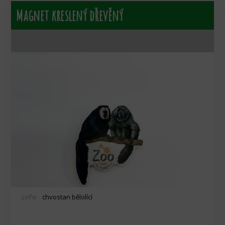
Magnet kreslený dřevěný
zvíře:
chvostan bělolící