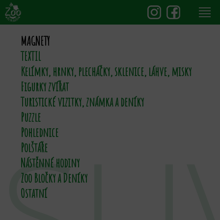
MAGNETY
TEXTIL
Kelímky, hrnky, plecháčky, sklenice, láhve, misky
Figurky zvířat
Turistické vizitky, známka a deníky
Puzzle
SU
Pohlednice
Polštáře
Nástěnné hodiny
Zoo Bločky a Deníky
Ostatní