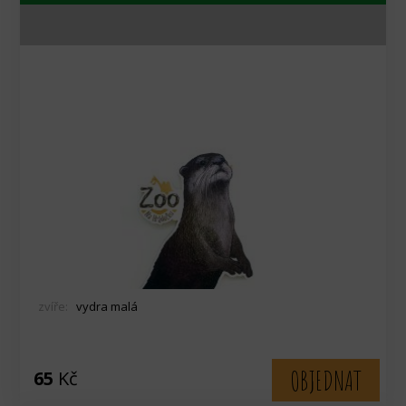
zvíře:
vydra malá
OBJEDNAT
65
Kč