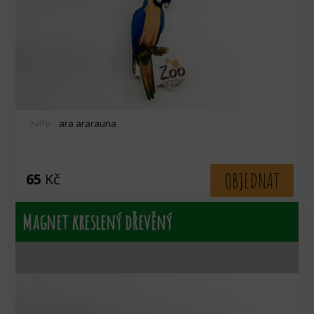
zvíře:
ara ararauna
OBJEDNAT
65
Kč
Magnet kreslený dřevěný