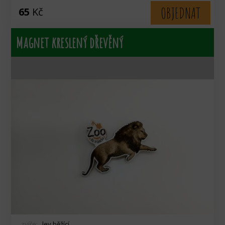
OBJEDNAT
65
Kč
Magnet kreslený dřevěný
zvíře:
lev běžící