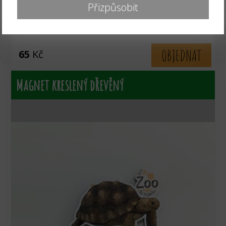
Přizpůsobit
zvíře:
sovice sněžní
OBJEDNAT
65
Kč
Magnet kreslený dřevěný