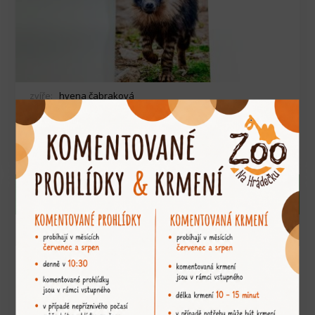
zvíře:
hyena čabraková
OBJEDNAT
15
Kč
Pohlednice