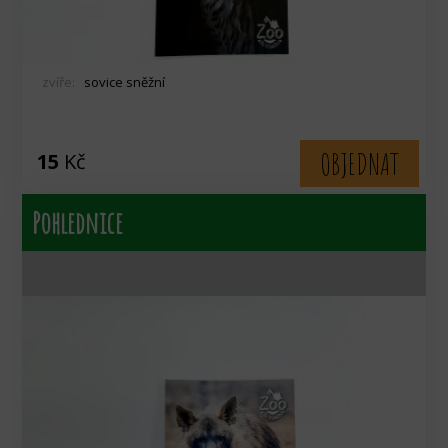
zvíře:
sovice sněžní
OBJEDNAT
15
Kč
Pohlednice