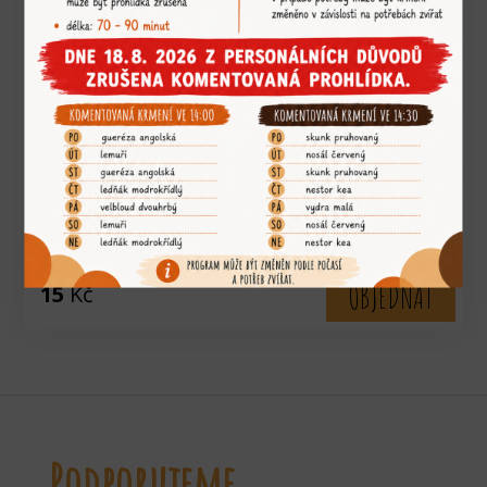
zvíře:
krajta ametystová
OBJEDNAT
15
Kč
Podporujeme