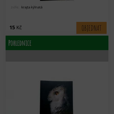
zvíře:
krajta kýlnatá
OBJEDNAT
15
Kč
Pohlednice