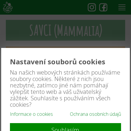
SAVCI (Mammalia)
PTÁCI (Aves)
Nastavení souborů cookies
ZV
Na našich webových stránkách používáme
Sovy (Strigiformes)
soubory cookies. Některé z nich jsou
SOVICE SNĚŽNÍ
(Bubo scandiacus)
nezbytné, zatímco jiné nám pomáhají
VÝR VELKÝ ZÁPADOSIBIŘSKÝ
(Bubo bubo sibiricus)
vylepšit tento web a váš uživatelský
Měkkozobí (Columbiformes)
zážitek. Souhlasíte s používáním všech
HOLUB BRONZOVOKŘÍDLÝ
(Phaps chalcoptera)
cookies?
Hrabaví (Galliformes)
Informace o cookies
Ochrana osobních údajů
KROCAN DIVOKÝ
(Meleagris gallopavo)
PÁV KORUNKATÝ
(Pavo cristatus)
PERLIČKA DOMÁCÍ
(Numida meleagris f. domestica)
BAŽANT ZLATÝ
(Chrysolophus pictus)
Souhlasím