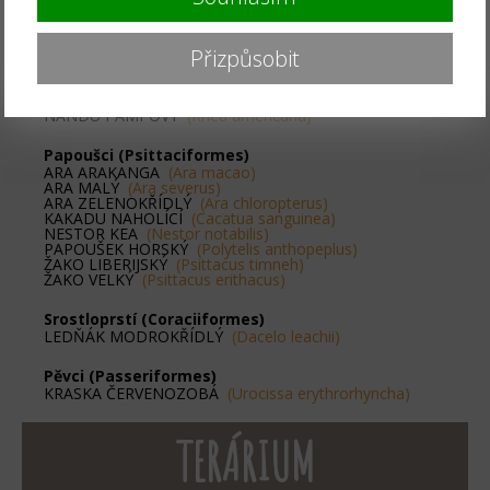
Kasuárové (Casuariiformes)
EMU HNĚDÝ
(Dromaius novaehollandiae)
Přizpůsobit
Pštrosi (Struthioniformes)
PŠTROS DVOUPRSTÝ
(Struthio camelus)
NANDU PAMPOVÝ
(Rhea americana)
Papoušci (Psittaciformes)
ARA ARAKANGA
(Ara macao)
ARA MALÝ
(Ara severus)
ARA ZELENOKŘÍDLÝ
(Ara chloropterus)
KAKADU NAHOLÍCÍ
(Cacatua sanguinea)
NESTOR KEA
(Nestor notabilis)
PAPOUŠEK HORSKÝ
(Polytelis anthopeplus)
ŽAKO LIBERIJSKÝ
(Psittacus timneh)
ŽAKO VELKÝ
(Psittacus erithacus)
Srostloprstí (Coraciiformes)
LEDŇÁK MODROKŘÍDLÝ
(Dacelo leachii)
Pěvci (Passeriformes)
KRASKA ČERVENOZOBÁ
(Urocissa erythrorhyncha)
TERÁRIUM