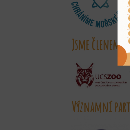
Jsme členem
Významní part