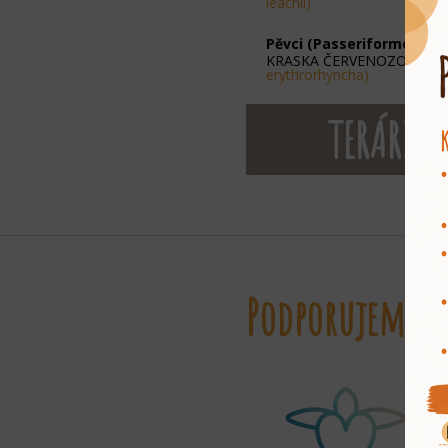
leachii)
Pěvci (Passeriformes)
KRASKA ČERVENOZOBÁ
(U
erythrorhyncha)
TERÁRIU
Podporujeme