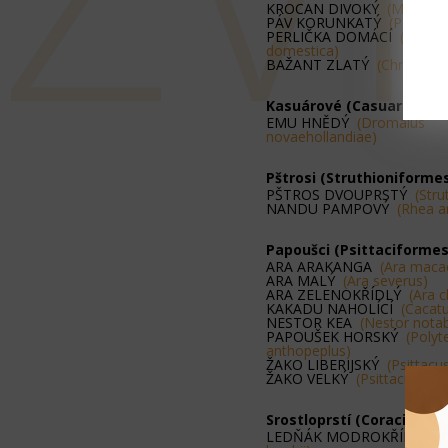
KROCAN DIVOKÝ
(Meleagri
PÁV KORUNKATÝ
(Pavo cri
PERLIČKA DOMÁCÍ
(Numida
domestica)
BAŽANT ZLATÝ
(Chrysolop
Kasuárové (Casuariiform
EMU HNĚDÝ
(Dromaius
novaehollandiae)
Pštrosi (Struthioniforme
PŠTROS DVOUPRSTÝ
(Stru
NANDU PAMPOVÝ
(Rhea a
Papoušci (Psittaciformes
ARA ARAKANGA
(Ara maca
ARA MALÝ
(Ara severus)
ARA ZELENOKŘÍDLÝ
(Ara c
KAKADU NAHOLÍCÍ
(Cacat
NESTOR KEA
(Nestor notabi
PAPOUŠEK HORSKÝ
(Polyte
anthopeplus)
ŽAKO LIBERIJSKÝ
(Psittacu
ŽAKO VELKÝ
(Psittacus eri
Srostloprstí (Coraciiform
LEDŇÁK MODROKŘÍDLÝ
(