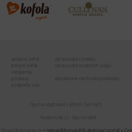
adopce zvířat
zpracování cookies
krmení zvířat
zpracování osobních údajů
vstupenky
poukazy
všeobecné obchodní podmínky
podpořte nás
Tipy na ubytování v Jižních Čechách.
&
MegaUbytovanie.sk
= nejnavštěvovanější ubytovací portál v Če