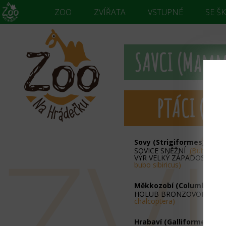
ZOO
ZVÍŘATA
VSTUPNÉ
SE Š
SAVCI (Mamm
PTÁCI (Ave
ZV
Sovy (Strigiformes)
SOVICE SNĚŽNÍ
(Bubo scan
VÝR VELKÝ ZÁPADOSIBIŘ
bubo sibiricus)
Měkkozobí (Columbiform
HOLUB BRONZOVOKŘÍDL
chalcoptera)
Hrabaví (Galliformes)