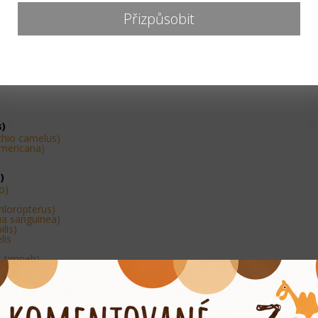
s gallopavo)
status)
Přizpůsobit
 meleagris f.
hus pictus)
es)
s)
thio camelus)
mericana)
)
o)
hloropterus)
ua sanguinea)
lis)
lis
s timneh)
thacus)
es)
Dacelo