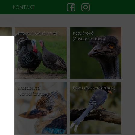
KONTAKT
Hrabaví (Galliformes)
Kasuárové
(Casuariiformes)
TA
Srostloprstí
Pěvci (Passeriformes)
(Coraciiformes)