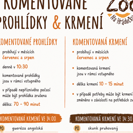
rocissa
M