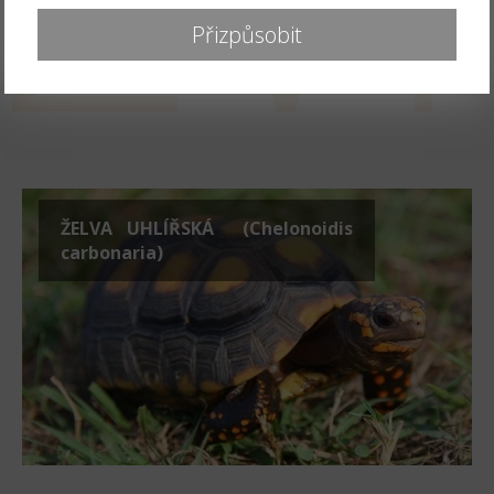
Žáby (Anura)
Přizpůsobit
PAVOUKOVCI (Arachnida)
SKLÍPKANI
(Mygalomorphae)
ŽELVA UHLÍŘSKÁ (Chelonoidis
carbonaria)