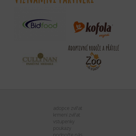
adopce zvířat
krmení zvířat
vstupenky
poukazy
podpořte nás