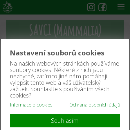
SAVCI (Mammalia)
PTÁCI (Aves)
Nastavení souborů cookies
Na našich webových stránkách používáme
soubory cookies. Některé z nich jsou
ZV
nezbytné, zatímco jiné nám pomáhají
TERÁRIUM
vylepšit tento web a váš uživatelský
zážitek. Souhlasíte s používáním všech
cookies?
PLAZI (Reptilia)
Informace o cookies
Ochrana osobních údajů
Želvy (Testudines)
Krokodýli (Crocodylia)
Ještěři (Sauria)
Hadi (Serpentes)
Souhlasím
OBOJŽIVELNÍCI (Amphibia)