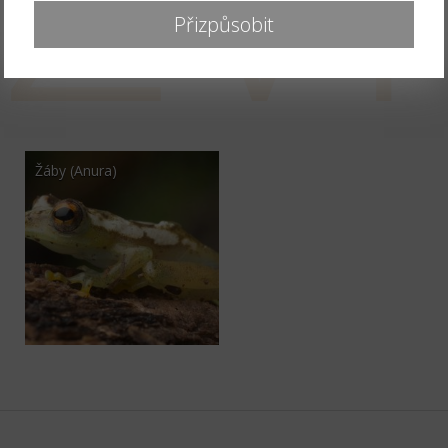
Žáby (Anura)
Přizpůsobit
PAVOUKOVCI (Arachnida)
SKLÍPKANI
(Mygalomorphae)
Žáby (Anura)