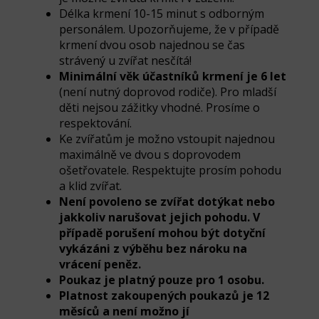
Délka krmení 10-15 minut s odborným
personálem. Upozorňujeme, že v případě
krmení dvou osob najednou se čas
strávený u zvířat nesčítá!
Minimální věk účastníků krmení je 6 let
(není nutný doprovod rodiče). Pro mladší
děti nejsou zážitky vhodné. Prosíme o
respektování.
Ke zvířatům je možno vstoupit najednou
maximálně ve dvou s doprovodem
ošetřovatele. Respektujte prosím pohodu
a klid zvířat.
Není povoleno se zvířat dotýkat nebo
jakkoliv narušovat jejich pohodu. V
případě porušení mohou být dotyční
vykázáni z výběhu bez nároku na
vrácení peněz.
Poukaz je platný pouze pro 1 osobu.
Platnost zakoupených poukazů je 12
měsíců a není možno jí