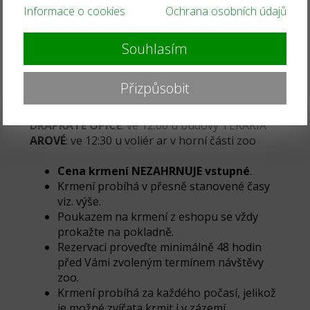
Kde čekat na ošetřovatele před krmením Vámi
Informace o cookies
Ochrana osobních údajů
vybraného druhu?
Souhlasím
PLAZI A OBOJŽIVELNÍCI
: v 9:30 u budovy
TERÁRIA
LVI
: v 10:00 u výběhu lvů
Přizpůsobit
SURIKATY
: v 11:00 u výběhu surikat
OSLI:
v 10:30 u výběhů oslů (rozcestí u skunků)
DRÁPKATÉ OPICE
: ve 12:00 u budovy TERÁRIA
AROVÉ
: ve 12:30 u voliér ar v horní části zoo
Cena krmení NEZAHRNUJE vstupné
.
Krmení probíhá v přesně stanovené časy
viz. výše.
Poukazem na krmení z eshopu se vždy
prokažte na pokladně.
Rezervaci proveďte minimálně 48 hodin
před Vámi zvoleným termínem návštěvy
zoo.
Krmení probíhá za každého počasí, jelikož
je možné zvířata krmit i v zázemí.