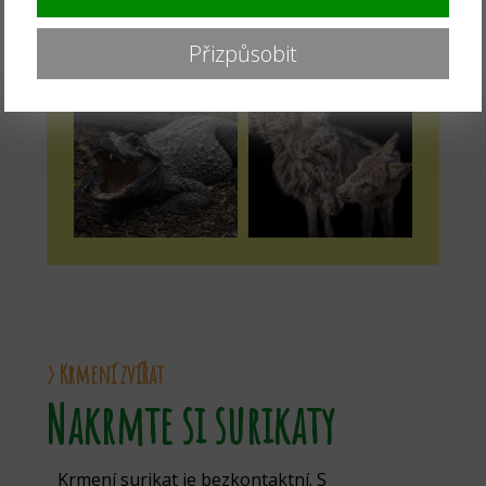
Přizpůsobit
› Krmení zvířat
Nakrmte si surikaty
Krmení surikat je bezkontaktní. S