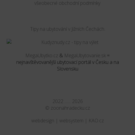
všeobecné obchodní podmínky
Tipy na ubytování v Jižních Čechách.
MegaUbytko.cz
&
MegaUbytovanie.sk
=
nejnavštěvovanější ubytovací portál v Česku a na
Slovensku
2022 ....... 2026
©
zoonahradecku.cz
webdesign | websystem | KAO.cz