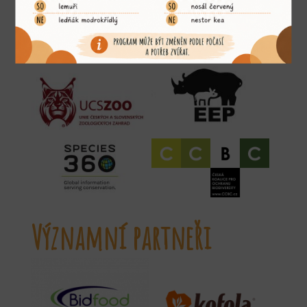
Jsme členem
Významní partneři