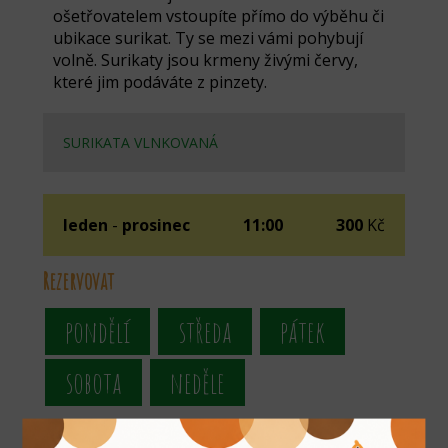
ošetřovatelem vstoupíte přímo do výběhu či
ubikace surikat. Ty se mezi vámi pohybují
volně. Surikaty jsou krmeny živými červy,
které jim podáváte z pinzety.
SURIKATA VLNKOVANÁ
leden
-
prosinec
11:00
300
Kč
Rezervovat
pondělí
středa
pátek
sobota
neděle