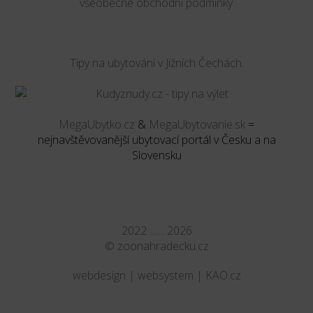
všeobecné obchodní podmínky
Tipy na ubytování v Jižních Čechách.
MegaUbytko.cz
&
MegaUbytovanie.sk
=
nejnavštěvovanější ubytovací portál v Česku a na
Slovensku
2022 ....... 2026
©
zoonahradecku.cz
webdesign | websystem | KAO.cz