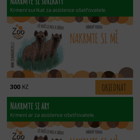
Nakrmte si surikaty
Krmení surikat za asistence ošetřovatele.
OBJEDNAT
300
Kč
Nakrmte si ary
Krmení ar za asistence ošetřovatele.