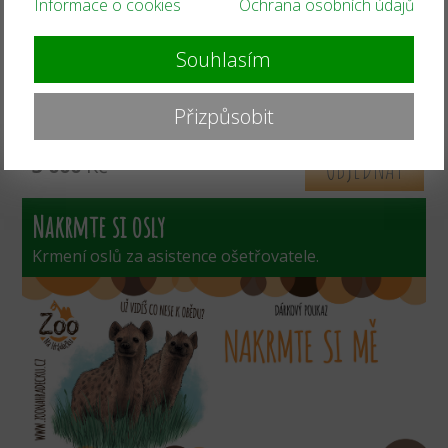
Informace o cookies
Ochrana osobních údajů
Souhlasím
Přizpůsobit
OBJEDNAT
3 000
Kč
Nakrmte si osly
Krmení oslů za asistence ošetřovatele.