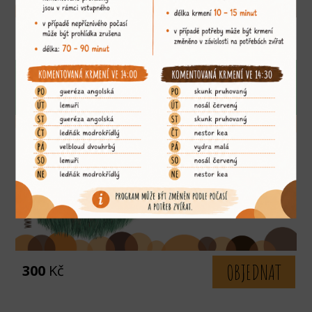
OBJEDNAT
300
Kč
Nakrmte si drápkaté opice
Krmení drápkatých opic za asistence ošetřovatele.
OBJEDNAT
300
Kč