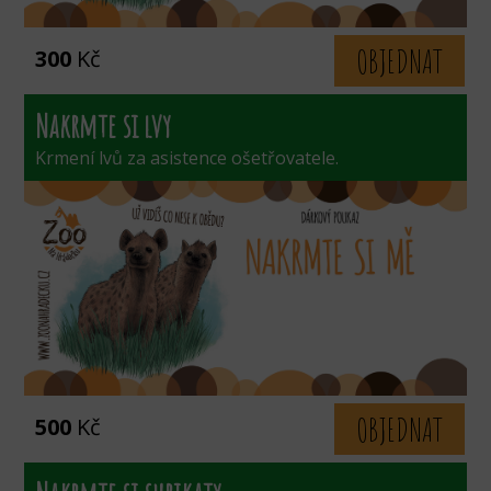
OBJEDNAT
300
Kč
Nakrmte si lvy
Krmení lvů za asistence ošetřovatele.
OBJEDNAT
500
Kč