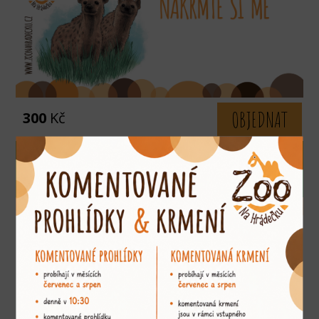
OBJEDNAT
300
Kč
Nakrmte si plazy a obojživelníky
Krmení plazů za asistence ošetřovatele.