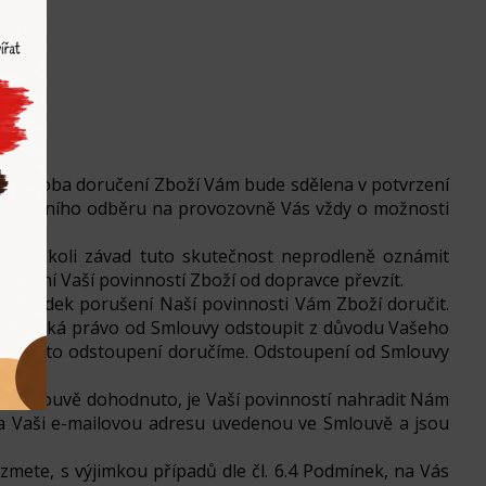
daná doba doručení Zboží Vám bude sdělena v potvrzení
dě osobního odběru na provozovně Vás vždy o možnosti
jakýchkoli závad tuto skutečnost neprodleně oznámit
y, není Vaší povinností Zboží od dopravce převzít.
za následek porušení Naší povinnosti Vám Zboží doručit.
dě vzniká právo od Smlouvy odstoupit z důvodu Vašeho
Vám toto odstoupení doručíme. Odstoupení od Smlouvy
ve Smlouvě dohodnuto, je Vaší povinností nahradit Nám
a Vaši e-mailovou adresu uvedenou ve Smlouvě a jsou
mete, s výjimkou případů dle čl. 6.4 Podmínek, na Vás