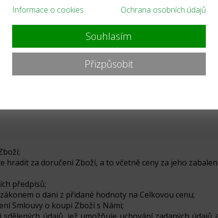
Informace o cookies
Ochrana osobních údajů
roto i pro naši Smlouvu platí, že jsou použity prostředky
a Smlouva je tak uzavřena distančním způsobem v prostředí 
Souhlasím
 si společně schválili v rámci procesu Vašeho nákupu na
Přizpůsobit
Zboží;
e hradit za doručení Zboží, a to včetně ceny za jeho zabalení
ích předpisů;
e zákonem o dani z přidané hodnoty na Celkovou cenu;
ení Smlouvy o koupi Zboží s Námi;
ámi sdělených údajů, jež umožňuje uchování zadaných údajů