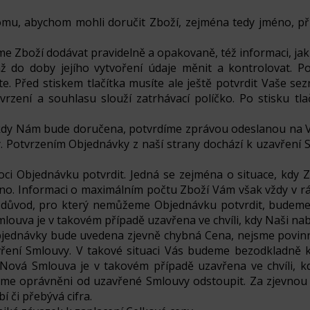
 tomu, abychom mohli doručit Zboží, zejména tedy jméno, př
me Zboží dodávat pravidelně a opakovaně, též informaci, j
do doby jejího vytvoření údaje měnit a kontrolovat. Po 
te. Před stiskem tlačítka musíte ale ještě potvrdit Vaše 
zení a souhlasu slouží zatrhávací políčko. Po stisku tla
, kdy Nám bude doručena, potvrdíme zprávou odeslanou na 
. Potvrzením Objednávky z naší strany dochází k uzavření
i Objednávku potvrdit. Jedná se zejména o situace, kdy Z
něno. Informaci o maximálním počtu Zboží Vám však vždy v
oli důvod, pro který nemůžeme Objednávku potvrdit, bude
uva je v takovém případě uzavřena ve chvíli, kdy Naši nab
bjednávky bude uvedena zjevně chybná Cena, nejsme povinni
avření Smlouvy. V takové situaci Vás budeme bezodkladně
vá Smlouva je v takovém případě uzavřena ve chvíli, kdy
 jsme oprávněni od uzavřené Smlouvy odstoupit. Za zjevnou
 či přebývá cifra.