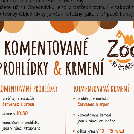
niká závazek k zaplacení Celkové ceny.
můžete učinit Objednávku jeho prostřednictvím. I v takov
 tvorby Objednávky je však totožný, jako v případě kupují
oží využít slevu. Pro poskytnutí slevy je třeba, abyste v 
Zboží poskytnuto se slevou.
NICKÉHO PRÁVA
hu Objednávky a samozřejmě ve Smlouvě. V případě rozporu
ená v návrhu Objednávky, která bude vždy totožná s cenou
a zdarma.
škerých poplatků stanovených zákonem.
o uzavření Smlouvy a před předáním Zboží. Úhradu Celkové 
odem. V takovém případě probíhá platba přes platební br
https://www.comgate.cz/smluvni-dokumenty.
po uhrazení Celkové ceny a bude zaslána na Vaši e-mailovou
ž poté, co zaplatíte Celkovou cenu a Zboží převezmete. 
ech je zaplacena v okamžik provedení platby.