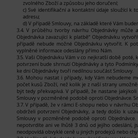
zvolného Zboží a způsobu jeho doručení;
c) Své identifikační a kontaktní údaje sloužící k
adresu;
d) V případě Smlouvy, na základě které Vám bude
3.4. V průběhu tvorby návrhu Objednávky může až 
Objednávka zavazující k platbě“ Objednávku vytvoří
případě nebude možné Objednávku vytvořit. K potvr
vyplněné informace odeslány přímo Nám.
3.5. Vaši Objednávku Vám v co nejkratší době poté
potvrzení bude shrnutí Objednávky a tyto Podmínky
ke dni Objednávky tvoří nedílnou součást Smlouvy.
3.6. Mohou nastat i případy, kdy Vám nebudeme moc
počet kusů Zboží, než kolik je z naší strany umož
být tedy překvapivá. V případě, že nastane jakýk
Smlouvy v pozměněné podobě oproti Objednávce. Smlo
3.7. V případě, že v rámci E-shopu nebo v návrhu O
obdrželi potvrzení Objednávky, a tedy došlo k uz
Smlouvy v pozměněné podobě oproti Objednávce. No
nepotvrdíte ani ve lhůtě 3 dnů od jejího odeslání,
neodpovídá obvyklé ceně u jiných prodejců nebo chybí