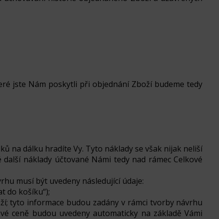
eré jste Nám poskytli při objednání Zboží budeme tedy
 na dálku hradíte Vy. Tyto náklady se však nijak neliší
né další náklady účtované Námi tedy nad rámec Celkové
rhu musí být uvedeny následující údaje:
t do košíku“);
í; tyto informace budou zadány v rámci tvorby návrhu
kové ceně budou uvedeny automaticky na základě Vámi