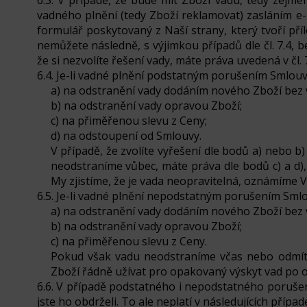
6.3. V případě, že bude mít Zboží vadu, tedy zej
vadného plnění (tedy Zboží reklamovat) zasláním e-
formulář poskytovaný z Naší strany, který tvoří příl
nemůžete následně, s výjimkou případů dle čl. 7.4,
že si nezvolíte řešení vady, máte práva uvedená v čl.
6.4. Je-li vadné plnění podstatným porušením Smlouvy
a) na odstranění vady dodáním nového Zboží bez v
b) na odstranění vady opravou Zboží;
c) na přiměřenou slevu z Ceny;
d) na odstoupení od Smlouvy.
V případě, že zvolíte vyřešení dle bodů a) nebo 
neodstraníme vůbec, máte práva dle bodů c) a d),
My zjistíme, že je vada neopravitelná, oznámíme V
6.5. Je-li vadné plnění nepodstatným porušením Smlo
a) na odstranění vady dodáním nového Zboží bez v
b) na odstranění vady opravou Zboží;
c) na přiměřenou slevu z Ceny.
Pokud však vadu neodstraníme včas nebo odmítn
Zboží řádně užívat pro opakovaný výskyt vad po o
6.6. V případě podstatného i nepodstatného porušen
jste ho obdrželi. To ale neplatí v následujících případ