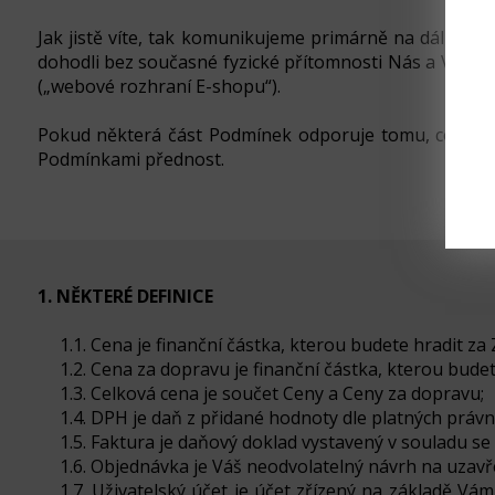
Jak jistě víte, tak komunikujeme primárně na dálku. P
dohodli bez současné fyzické přítomnosti Nás a Vás, 
(„webové rozhraní E-shopu“).
Pokud některá část Podmínek odporuje tomu, co jsme
Podmínkami přednost.
1. NĚKTERÉ DEFINICE
1.1. Cena je finanční částka, kterou budete hradit za 
1.2. Cena za dopravu je finanční částka, kterou budet
1.3. Celková cena je součet Ceny a Ceny za dopravu;
1.4. DPH je daň z přidané hodnoty dle platných právn
1.5. Faktura je daňový doklad vystavený v souladu s
1.6. Objednávka je Váš neodvolatelný návrh na uzavř
1.7. Uživatelský účet je účet zřízený na základě V