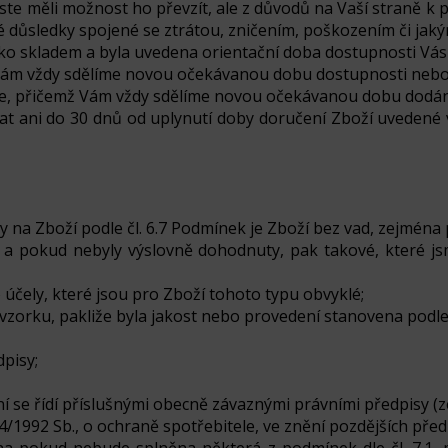
ste měli možnost ho převzít, ale z důvodů na Vaší straně k
 důsledky spojené se ztrátou, zničením, poškozením či jak
jako skladem a byla uvedena orientační doba dostupnosti Vá
Vám vždy sdělíme novou očekávanou dobu dostupnosti nebo
le, přičemž Vám vždy sdělíme novou očekávanou dobu dodán
t ani do 30 dnů od uplynutí doby doručení Zboží uvedené v
 na Zboží podle čl. 6.7 Podmínek je Zboží bez vad, zejména p
, a pokud nebyly výslovně dohodnuty, pak takové, které js
 účely, které jsou pro Zboží tohoto typu obvyklé;
vzorku, pakliže byla jakost nebo provedení stanovena podle
pisy;
ní se řídí příslušnými obecně závaznými právními předpisy (
992 Sb., o ochraně spotřebitele, ve znění pozdějších předp