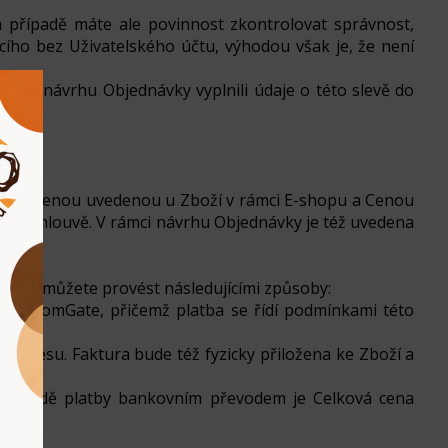
ém případě máte ale povinnost zkontrolovat správnost,
cího bez Uživatelského účtu, výhodou však je, že není
rámci návrhu Objednávky vyplnili údaje o této slevě do
 mezi Cenou uvedenou u Zboží v rámci E-shopu a Cenou
 ve Smlouvě. V rámci návrhu Objednávky je též uvedena
ceny můžete provést následujícími způsoby:
ánu ComGate, přičemž platba se řídí podmínkami této
 adresu. Faktura bude též fyzicky přiložena ke Zboží a
V případě platby bankovním převodem je Celková cena