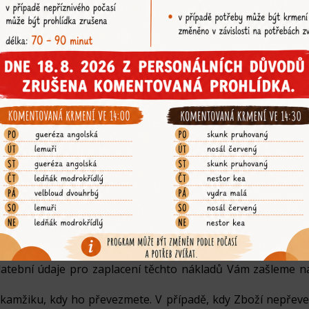
VĚCI
y, přičemž můžete vybírat z následujících možností:
seznamu provozoven;
 Zásilkovna, Uloženka;
tí Česká pošta, PPL CZ, DHL, Zásilkovna;
bliky.
pnosti a na zvoleném způsobu doručení a platby. Předpoklá
entační a může se lišit od skutečné doby dodání. V přípa
 e-mailu.
nost zkontrolovat neporušenost obalu Zboží a v případě 
u, která svědčí o neoprávněné manipulaci a vstupu do zásilk
t Zboží, s výjimkou případů dle čl. 6.4 Podmínek, nemá to 
ní od Smlouvy mezi Námi a Vámi. Nám ale v takovém přípa
e tohoto práva využít, je odstoupení účinné v den, kdy 
ípadně na nárok na náhradu škody, pokud vznikla.
boží doručováno opakovaně nebo jiným způsobem, než bylo 
atební údaje pro zaplacení těchto nákladů Vám zašleme n
kamžiku, kdy ho převezmete. V případě, kdy Zboží nepřevez