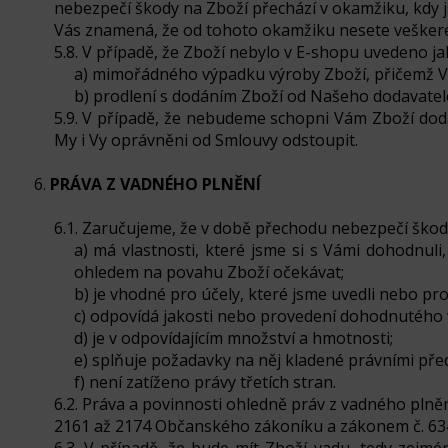
nebezpečí škody na Zboží přechází v okamžiku, kdy j
Vás znamená, že od tohoto okamžiku nesete veškeré
5.8. V případě, že Zboží nebylo v E-shopu uvedeno 
a) mimořádného výpadku výroby Zboží, přičemž 
b) prodlení s dodáním Zboží od Našeho dodavate
5.9. V případě, že nebudeme schopni Vám Zboží doda
My i Vy oprávněni od Smlouvy odstoupit.
6.
PRÁVA Z VADNÉHO PLNĚNÍ
6.1. Zaručujeme, že v době přechodu nebezpečí škody
a) má vlastnosti, které jsme si s Vámi dohodnuli
ohledem na povahu Zboží očekávat;
b) je vhodné pro účely, které jsme uvedli nebo pro
c) odpovídá jakosti nebo provedení dohodnutého 
d) je v odpovídajícím množství a hmotnosti;
e) splňuje požadavky na něj kladené právními před
f) není zatíženo právy třetích stran.
6.2. Práva a povinnosti ohledně práv z vadného plně
2161 až 2174 Občanského zákoníku a zákonem č. 634/1