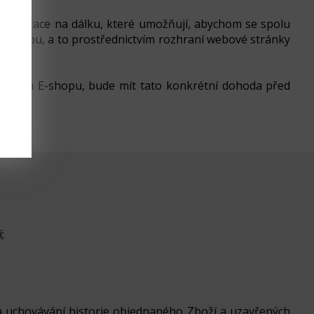
 komunikace na dálku, které umožňují, abychom se spolu
E-shopu, a to prostřednictvím rozhraní webové stránky
 Našem E-shopu, bude mít tato konkrétní dohoda před
;
 a uchovávání historie objednaného Zboží a uzavřených