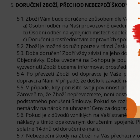
5.
DORUČENÍ ZBOŽÍ, PŘECHOD NEBEZPEČÍ ŠKODY NA 
5.1. Zboží Vám bude doručeno způsobem dle Vaší volb
a) Osobní odběr na Naší provozovně uvedené v 
b) Osobní odběr na výdejních místech společnosti
c) Doručení prostřednictvím dopravních společnos
5.2. Zboží je možné doručit pouze v rámci České repu
5.3. Doba doručení Zboží vždy závisí na jeho dostu
Objednávky. Doba uvedená na E-shopu je pouze ori
vyzvednutí Zboží budeme informovat prostřednictvím
5.4. Po převzetí Zboží od dopravce je Vaše povin
dopravci a Nám. V případě, že došlo k závadě na obal
5.5. V případě, kdy porušíte svoji povinnost převzí
Zároveň to, že Zboží nepřevezmete, není odstoupe
podstatného porušení Smlouvy. Pokud se rozhodnem
nemá vliv na nárok na uhrazení Ceny za dopravu, př
5.6. Pokud je z důvodů vzniklých na Vaší straně Z
náklady s tímto opakovaným doručením spojené. Pl
splatné 14 dnů od doručení e-mailu.
5.7. Nebezpeční škody na Zboží na Vás přechází v o