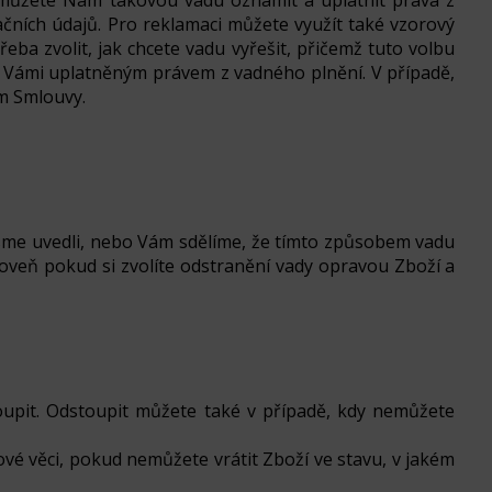
, můžete Nám takovou vadu oznámit a uplatnit práva z
ačních údajů. Pro reklamaci můžete využít také vzorový
eba zvolit, jak chcete vadu vyřešit, přičemž tuto volbu
 s Vámi uplatněným právem z vadného plnění. V případě,
ím Smlouvy.
 jsme uvedli, nebo Vám sdělíme, že tímto způsobem vadu
roveň pokud si zvolíte odstranění vady opravou Zboží a
pit. Odstoupit můžete také v případě, kdy nemůžete
é věci, pokud nemůžete vrátit Zboží ve stavu, v jakém