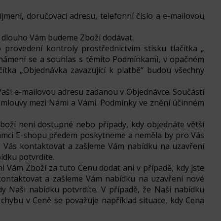
íjmení, doručovací adresu, telefonní číslo a e-mailovou
ak dlouho Vám budeme Zboží dodávat.
provedení kontroly prostřednictvím stisku tlačítka „
seznámení se a souhlas s těmito Podmínkami, v opačném
čítka „Objednávka zavazující k platbě“ budou všechny
Vaši e-mailovou adresu zadanou v Objednávce. Součástí
 Smlouvy mezi Námi a Vámi. Podmínky ve znění účinném
boží není dostupné nebo případy, kdy objednáte větší
 rámci E-shopu předem poskytneme a neměla by pro Vás
me Vás kontaktovat a zašleme Vám nabídku na uzavření
ídku potvrdíte.
 Vám Zboží za tuto Cenu dodat ani v případě, kdy jste
 kontaktovat a zašleme Vám nabídku na uzavření nové
 Naši nabídku potvrdíte. V případě, že Naši nabídku
 chybu v Ceně se považuje například situace, kdy Cena