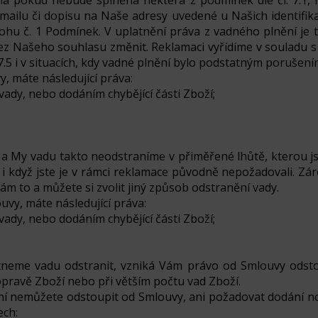
ména pokud nebude splněna některá z podmínek dle čl. 7.1
mailu či dopisu na Naše adresy uvedené u Našich identifik
ohu č. 1 Podmínek. V uplatnění práva z vadného plnění je tř
 bez Našeho souhlasu změnit. Reklamaci vyřídíme v souladu
 7.5 i v situacích, kdy vadné plnění bylo podstatným porušen
, máte následující práva:
ady, nebo dodáním chybějící části Zboží;
b) a My vadu takto neodstraníme v přiměřené lhůtě, kterou
 i když jste je v rámci reklamace původně nepožadovali. Zá
ám to a můžete si zvolit jiný způsob odstranění vady.
uvy, máte následující práva:
ady, nebo dodáním chybějící části Zboží;
eme vadu odstranit, vzniká Vám právo od Smlouvy odstou
pravě Zboží nebo při větším počtu vad Zboží.
í nemůžete odstoupit od Smlouvy, ani požadovat dodání nov
ech: