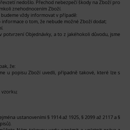
 převzetí nedošlo. Přechod nebezpečí škody na Zboží pro
ýmkoli znehodnocením Zboží.
s budeme vždy informovat v případě:
 informace o tom, že nebude možné Zboží dodat;
í.
 potvrzení Objednávky, a to z jakéhokoli důvodu, jsme
ak, že:
me u popisu Zboží uvedli, případně takové, které lze s
 vzorku;
zejména ustanoveními § 1914 až 1925, § 2099 až 2117 a §
isů).