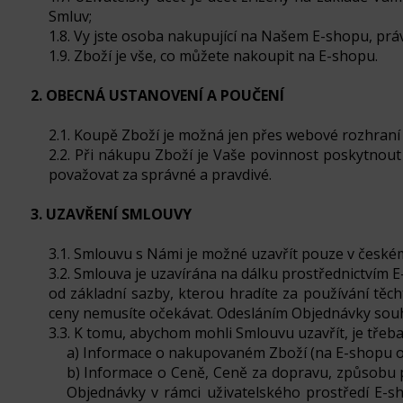
Smluv;
1.8. Vy jste osoba nakupující na Našem E-shopu, prá
1.9. Zboží je vše, co můžete nakoupit na E-shopu.
2. OBECNÁ USTANOVENÍ A POUČENÍ
2.1. Koupě Zboží je možná jen přes webové rozhraní
2.2. Při nákupu Zboží je Vaše povinnost poskytnou
považovat za správné a pravdivé.
3. UZAVŘENÍ SMLOUVY
3.1. Smlouvu s Námi je možné uzavřít pouze v českém
3.2. Smlouva je uzavírána na dálku prostřednictvím E
od základní sazby, kterou hradíte za používání těc
ceny nemusíte očekávat. Odesláním Objednávky souhl
3.3. K tomu, abychom mohli Smlouvu uzavřít, je třeba
a) Informace o nakupovaném Zboží (na E-shopu ozn
b) Informace o Ceně, Ceně za dopravu, způsobu 
Objednávky v rámci uživatelského prostředí E-