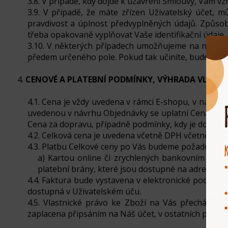
3.8. V případě, kdy dojde k uzavření Smlouvy, Vám vz
3.9. V případě, že máte zřízen Uživatelský účet, 
pravdivost a úplnost předvyplněných údajů. Způsob
třeba opakovaně vyplňovat Vaše identifikační údaje.
3.10. V některých případech umožňujeme na nákup Zb
předem určeného pole. Pokud tak učiníte, bude Vám 
4.
CENOVÉ A PLATEBNÍ PODMÍNKY, VÝHRADA VLAST
4.1. Cena je vždy uvedena v rámci E-shopu, v návr
uvedenou v návrhu Objednávky se uplatní Cena uved
Cena za dopravu, případně podmínky, kdy je doprav
4.2. Celková cena je uvedena včetně DPH včetně ve
4.3. Platbu Celkové ceny po Vás budeme požadovat p
a) Kartou online či zrychlených bankovním přev
platební brány, které jsou dostupné na adrese: 
4.4. Faktura bude vystavena v elektronické podobě 
dostupná v Uživatelském úču.
4.5. Vlastnické právo ke Zboží na Vás přechází a
zaplacena připsáním na Náš účet, v ostatních případ