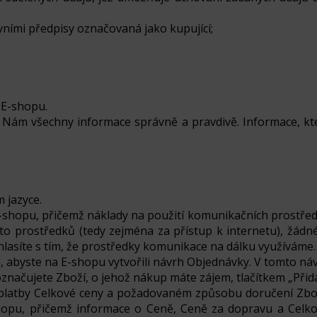
vními předpisy označovaná jako kupující;
 E-shopu.
t Nám všechny informace správně a pravdivě. Informace, kt
 jazyce.
-shopu, přičemž náklady na použití komunikačních prostředků
hto prostředků (tedy zejména za přístup k internetu), žád
asíte s tím, že prostředky komunikace na dálku využíváme.
, abyste na E-shopu vytvořili návrh Objednávky. V tomto náv
ačujete Zboží, o jehož nákup máte zájem, tlačítkem „Přida
platby Celkové ceny a požadovaném způsobu doručení Zbož
shopu, přičemž informace o Ceně, Ceně za dopravu a Cel