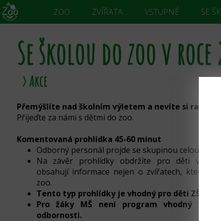
ZOO
ZVÍŘATA
VSTUPNÉ
SE Š
Se školou do zoo v roce
›
Akce
Přemýšlíte nad školním výletem a nevíte si rady?
Přijeďte za námi s dětmi do zoo.
Komentovaná prohlídka 45-60 minut
Odborný personál projde se skupinou celou zoo.
Na závěr prohlídky obdržíte pro děti vzděláv
obsahují informace nejen o zvířatech, která dě
zoo.
Tento typ prohlídky je vhodný pro děti ZŠ a SŠ
Pro žáky MŠ není program vhodný vzhe
odbornosti.