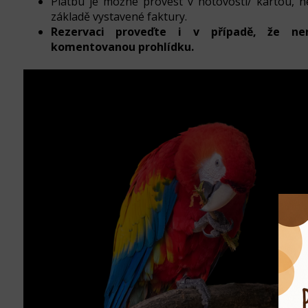
Platbu je možné provést v hotovosti/ kartou,
základě vystavené faktury.
Rezervaci proveďte i v případě, že n
komentovanou prohlídku.