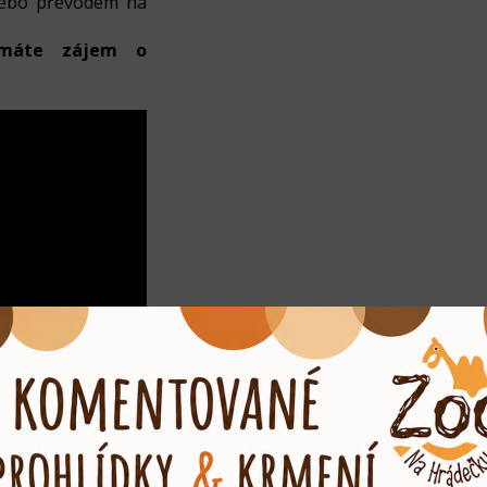
 nebo převodem na
emáte zájem o