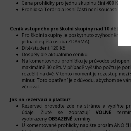
Cena prohlídky pro jednu skupinu činí
400 Kč
+ vs
Prohlídka Terária a lesní části není součástí proh
Ceník vstupného pro školní skupiny nad 10 dětí
Pro školní skupiny je poskytnuto zvýhodnění (na 
jedna dospělá osoba ZDARMA).
Dítě/student 120 Kč
Dospělý dle aktuálního ceníku
Na komentovnou prohlídku je průvodce schopen
maximálně 30 dětí. V případě vyššího počtu je po
rozdělit na dvě. V tento moment je rozestup mezi
minut. Toto opatření je z důvodu, abychom se vá
věnovat.
Jak na rezervaci a platbu?
Rezervaci proveďte zde na stránce a vyplňte 
údaje. Žlutě se zobrazují
VOLNÉ
termín
vyobrazeny
OBSAZENÉ
termíny.
U komentované prohlídky napište prosím ANO či