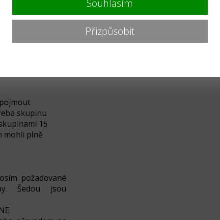
Souhlasím
tupné viz. níže.
lídky.
Přizpůsobit
každých 10 dětí
 pojmout
třeba skupinu
 skupinami 15
m mohli plně
prosím požadované
y. Šedou jsou
 NE.