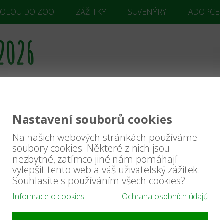
KOLOU DO ZOO
ZÁŽITKY
SUVENÝRY
ADOPCE
 2026
Nastavení souborů cookies
Na našich webových stránkách používáme
soubory cookies. Některé z nich jsou
nezbytné, zatímco jiné nám pomáhají
ací sešity, které
vylepšit tento web a váš uživatelský zážitek.
ti mohly poznat v
Souhlasíte s používáním všech cookies?
.
Informace o cookies
Ochrana osobních údajů
ldem k délce a