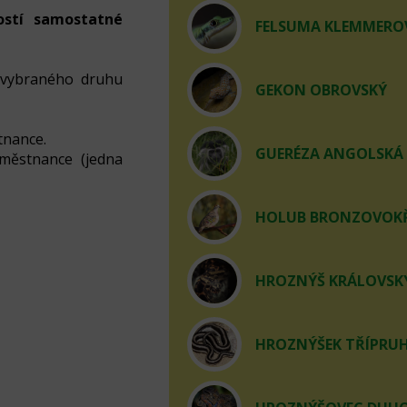
ostí samostatné
FELSUMA KLEMMERO
 vybraného druhu
GEKON OBROVSKÝ
tnance.
GUERÉZA ANGOLSKÁ
aměstnance (jedna
HOLUB BRONZOVOKŘ
HROZNÝŠ KRÁLOVSKÝ 
HROZNÝŠEK TŘÍPRUHÝ