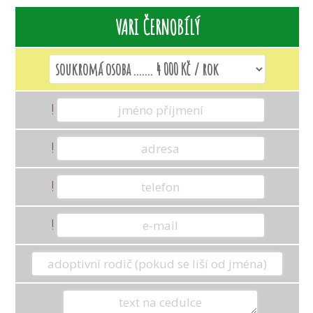
VARI ČERNOBÍLÝ
KAPYBARA
KLOKAN RUDOKRKÝ
!
KLOKAN URU
!
KOČKA RYBÁŘSKÁ
!
!
KOROVEC MEXICKÝ
KOSMAN BĚLOČELÝ