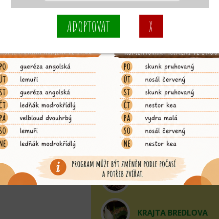
KOSMAN BĚLOVOUS
KOSMAN ZAKRSLÝ
KOZA HOLANDSKÁ Z
KRAJTA ALBERTISOV
KRAJTA AMETYSTOV
KRAJTA BORNEJSKÁ
KRAJTA BREDLOVA