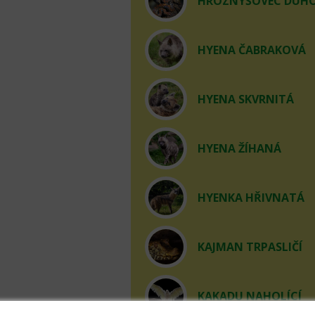
HROZNÝŠOVEC DUHOV
HYENA ČABRAKOVÁ
HYENA SKVRNITÁ
HYENA ŽÍHANÁ
HYENKA HŘIVNATÁ
KAJMAN TRPASLIČÍ
KAKADU NAHOLÍCÍ