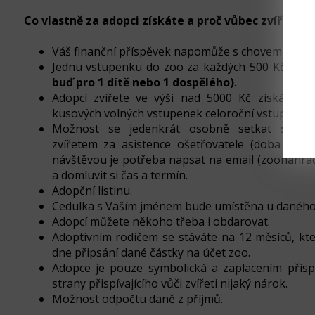
Co vlastně za adopci získáte a proč vůbec zvíře ad
Váš finanční příspěvek napomůže s chovem dané
Jednu vstupenku do zoo za každých 500 Kč
(vst
buď pro 1 dítě nebo 1 dospělého)
.
Adopcí zvířete ve výši nad 5000 Kč získá adop
kusových volných vstupenek celoroční vstup do 
Možnost se jedenkrát osobně setkat se s
zvířetem za asistence ošetřovatele (doba trván
návštěvou je potřeba napsat na email (zoonahr
a domluvit si čas a termín.
Adopční listinu.
Cedulka s Vaším jménem bude umístěna u daného
Adopcí můžete někoho třeba i obdarovat.
Adoptivním rodičem se stáváte na 12 měsíců, kte
dne připsání dané částky na účet zoo.
Adopce je pouze symbolická a zaplacením přís
strany přispívajícího vůči zvířeti nijaký nárok.
Možnost odpočtu daně z příjmů.