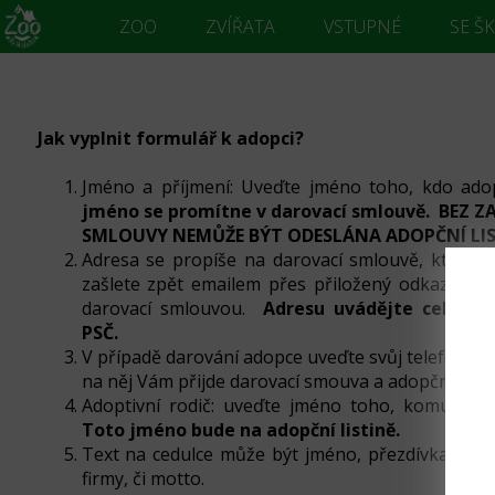
ZOO
ZVÍŘATA
VSTUPNÉ
SE Š
Jak vyplnit formulář k adopci?
Jméno a příjmení: Uveďte jméno toho, kdo adop
jméno se promítne v darovací smlouvě. BEZ 
SMLOUVY NEMŮŽE BÝT ODESLÁNA ADOPČNÍ LI
Adresa se propíše na darovací smlouvě, ktero
zašlete zpět emailem přes přiložený odkaz v e
darovací smlouvou.
Adresu uvádějte celou vč
PSČ.
V případě darování adopce uveďte svůj telefon a em
na něj Vám přijde darovací smouva a adopční listi
Adoptivní rodič: uveďte jméno toho, komu bud
Toto jméno bude na adopční listině.
Text na cedulce může být jméno, přezdívka, v př
firmy, či motto.