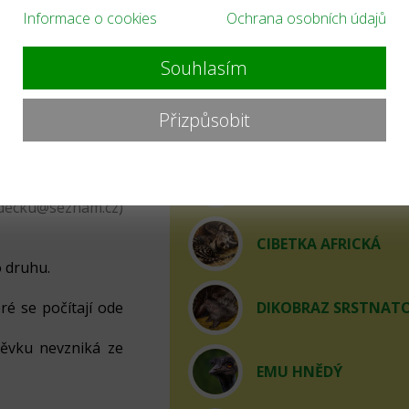
Informace o cookies
Ochrana osobních údajů
optovat?
ARA ZELENOKŘÍDLÝ
Souhlasím
ho druhu.
upenka je platná
BAŽANT ZLATÝ
Přizpůsobit
tivní rodič místo
zoo ZDARMA.
vým adoptovaným
CHAMELEOLIS VOUS
í 30 minut). Před
adecku@seznam.cz)
CIBETKA AFRICKÁ
 druhu.
ré se počítají ode
DIKOBRAZ SRSTNAT
pěvku nevzniká ze
EMU HNĚDÝ