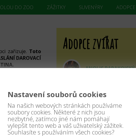
KOLOU DO ZOO
ZÁŽITKY
SUVENÝRY
ADOPCE
Adopce zvířat
ci zařizuje.
Toto
ZASLÁNÍ DAROVACÍ
STINA.
ANOLIS BARAKOJSKÝ
u nám podepsanou
mailu s doručenou
. ulice, města a
ANTILOPA JELENÍ
Nastavení souborů cookies
ail, jelikož právě
na.
Na našich webových stránkách používáme
ARA ARAKANGA
e adopce náležet.
soubory cookies. Některé z nich jsou
nezbytné, zatímco jiné nám pomáhají
ípadě firem název
vylepšit tento web a váš uživatelský zážitek.
Souhlasíte s používáním všech cookies?
ARA MALÝ