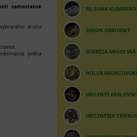
ostí samostatné
FELSUMA KLEMMERO
 vybraného druhu
GEKON OBROVSKÝ
tnance.
GUERÉZA ANGOLSKÁ
aměstnance (jedna
HOLUB BRONZOVOKŘ
HROZNÝŠ KRÁLOVSKÝ 
HROZNÝŠEK TŘÍPRUHÝ