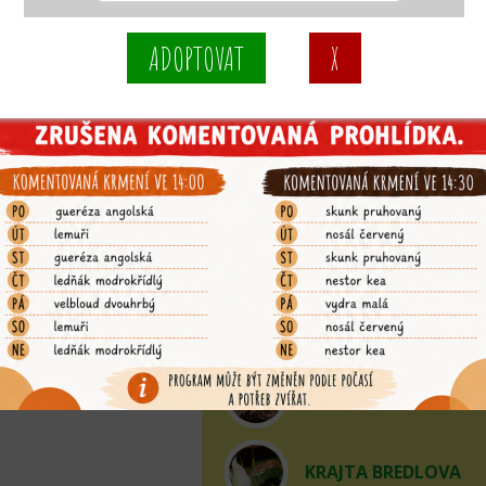
KOSMAN BĚLOVOUS
KOSMAN ZAKRSLÝ
KOZA HOLANDSKÁ Z
KRAJTA ALBERTISOV
KRAJTA AMETYSTOV
KRAJTA BORNEJSKÁ
KRAJTA BREDLOVA