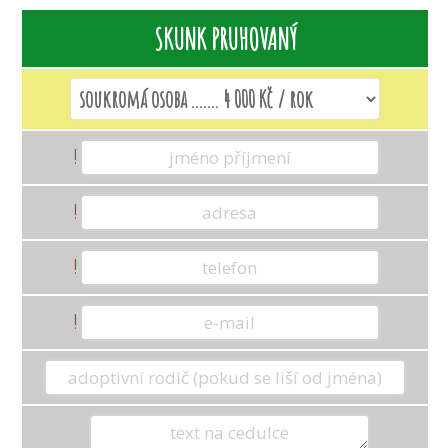
SKUNK PRUHOVANÝ
KAPYBARA
KLOKAN RUDOKRKÝ
!
KLOKAN URU
!
KOČKA RYBÁŘSKÁ
!
!
KOROVEC MEXICKÝ
KOSMAN BĚLOČELÝ