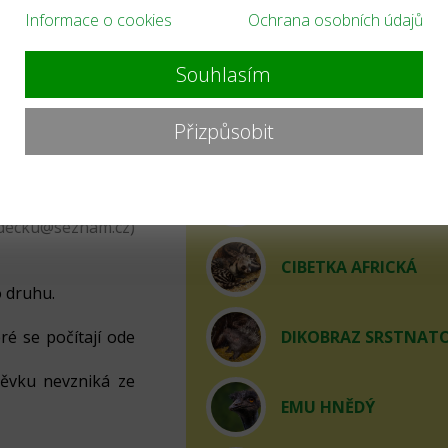
Informace o cookies
Ochrana osobních údajů
optovat?
ARA ZELENOKŘÍDLÝ
Souhlasím
ho druhu.
upenka je platná
BAŽANT ZLATÝ
Přizpůsobit
tivní rodič místo
zoo ZDARMA.
vým adoptovaným
CHAMELEOLIS VOUS
í 30 minut). Před
adecku@seznam.cz)
CIBETKA AFRICKÁ
 druhu.
ré se počítají ode
DIKOBRAZ SRSTNAT
pěvku nevzniká ze
EMU HNĚDÝ