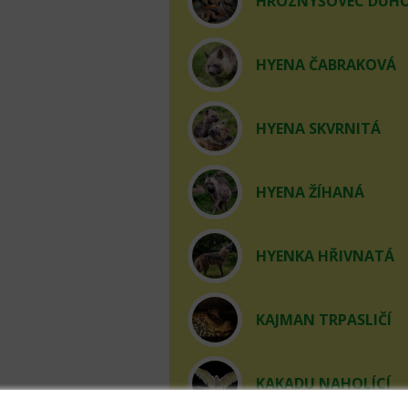
HROZNÝŠOVEC DUHOV
HYENA ČABRAKOVÁ
HYENA SKVRNITÁ
HYENA ŽÍHANÁ
HYENKA HŘIVNATÁ
KAJMAN TRPASLIČÍ
KAKADU NAHOLÍCÍ