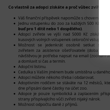
Co vlastně za adopci získáte a proč vůbec zvíře ad
Váš finanční příspěvek napomůže s chovem dané
Jednu vstupenku do zoo za každých 500 Kč
(vst
buď pro 1 dítě nebo 1 dospělého)
.
Adopcí zvířete ve výši nad 5000 Kč získá adop
kusových volných vstupenek celoroční vstup do 
Možnost se jedenkrát osobně setkat se s
zvířetem za asistence ošetřovatele (doba trván
návštěvou je potřeba napsat na email (zoonahr
a domluvit si čas a termín.
Adopční listinu.
Cedulka s Vaším jménem bude umístěna u daného
Adopcí můžete někoho třeba i obdarovat.
Adoptivním rodičem se stáváte na 12 měsíců, kte
dne připsání dané částky na účet zoo.
Adopce je pouze symbolická a zaplacením přís
strany přispívajícího vůči zvířeti nijaký nárok.
Možnost odpočtu daně z příjmů.