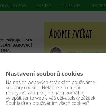
KOLOU DO ZOO
ZÁŽITKY
SUVENÝRY
ADOPCE
Adopce zvířat
ci zařizuje.
Toto
ZASLÁNÍ DAROVACÍ
STINA.
ANOLIS BARAKOJSKÝ
u nám podepsanou
mailu s doručenou
. ulice, města a
ANTILOPA JELENÍ
Nastavení souborů cookies
ail, jelikož právě
na.
Na našich webových stránkách používáme
ARA ARAKANGA
e adopce náležet.
soubory cookies. Některé z nich jsou
nezbytné, zatímco jiné nám pomáhají
ípadě firem název
vylepšit tento web a váš uživatelský zážitek.
Souhlasíte s používáním všech cookies?
ARA MALÝ