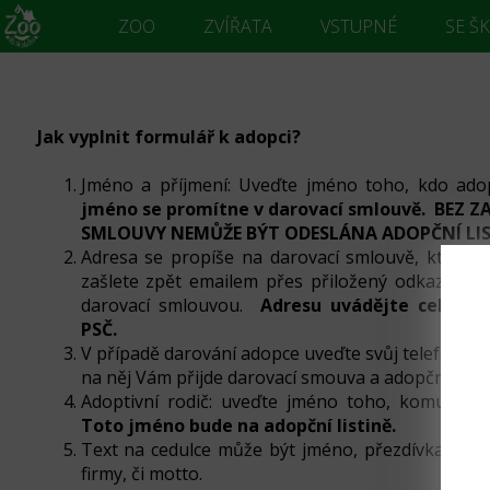
ZOO
ZVÍŘATA
VSTUPNÉ
SE Š
Jak vyplnit formulář k adopci?
Jméno a příjmení: Uveďte jméno toho, kdo adop
jméno se promítne v darovací smlouvě. BEZ 
SMLOUVY NEMŮŽE BÝT ODESLÁNA ADOPČNÍ LI
Adresa se propíše na darovací smlouvě, ktero
zašlete zpět emailem přes přiložený odkaz v e
darovací smlouvou.
Adresu uvádějte celou vč
PSČ.
V případě darování adopce uveďte svůj telefon a em
na něj Vám přijde darovací smouva a adopční listi
Adoptivní rodič: uveďte jméno toho, komu bud
Toto jméno bude na adopční listině.
Text na cedulce může být jméno, přezdívka, v př
firmy, či motto.