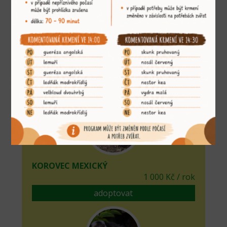
KOČKA RYBÁŘSKÁ
5 000 Kč / rok
adoptovat
KOROVEC MEXICKÝ
1 000 Kč / rok
adoptovat