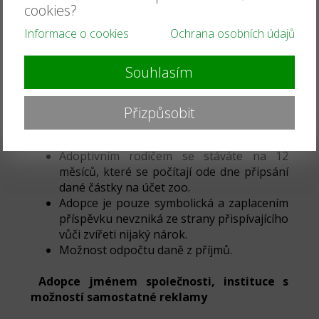
cookies?
svým adoptovaným zvířetem za asistence
ošetřovatele (doba trvání 30 minut). Před
Informace o cookies
Ochrana osobních údajů
návštěvou je potřeba napsat na email
(zoonahradecku@seznam.cz) a domluvit si
Souhlasím
čas a termín.
Adopční listinu.
Cedulka s Vaším jménem bude umístěna u
Přizpůsobit
daného druhu.
Adopcí můžete někoho třeba i obdarovat.
Adoptivním rodičem se stáváte na 12
měsíců, které se počítají ode dne připsání
dané částky na účet zoo.
Adopce je pouze symbolická a zaplacením
příspěvku nevzniká ze strany přispívajícího
vůči zvířeti nijaký nárok.
Možnost odpočtu daně z příjmů.
Adopce jménem společnosti, instituce s
možností samostatné reklamy