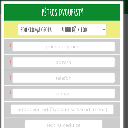
PŠTROS DVOUPRSTÝ
Jak vyplnit formulář k adopci?
!
Jméno a příjmení: Uveďte jméno toho, kdo
adopci zařizuje.
Toto jméno se promítne
v darovací smlouvě. BEZ ZASLÁNÍ
!
DAROVACÍ SMLOUVY NEMŮŽE BÝT
ODESLÁNA ADOPČNÍ LISTINA.
!
Adresa se propíše na darovací smlouvě,
kterou nám podepsanou zašlete
zpět emailem přes přiložený odkaz v
!
emailu s doručenou darovací
smlouvou.
Adresu uvádějte celou vč.
ulice, města a PSČ.
V případě darování adopce uveďte svůj
telefon a email, jelikož právě na něj Vám