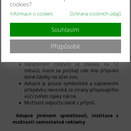
cookies?
svým adoptovaným zvířetem za asistence
ošetřovatele (doba trvání 30 minut). Před
Informace o cookies
Ochrana osobních údajů
návštěvou je potřeba napsat na email
(zoonahradecku@seznam.cz) a domluvit si
Souhlasím
čas a termín.
Adopční listinu.
Cedulka s Vaším jménem bude umístěna u
Přizpůsobit
daného druhu.
Adopcí můžete někoho třeba i obdarovat.
Adoptivním rodičem se stáváte na 12
měsíců, které se počítají ode dne připsání
dané částky na účet zoo.
Adopce je pouze symbolická a zaplacením
příspěvku nevzniká ze strany přispívajícího
vůči zvířeti nijaký nárok.
Možnost odpočtu daně z příjmů.
Adopce jménem společnosti, instituce s
možností samostatné reklamy