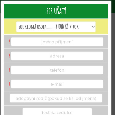
PES UŠATÝ
Jak vyplnit formulář k adopci?
!
Jméno a příjmení: Uveďte jméno toho, kdo
adopci zařizuje.
Toto jméno se promítne
v darovací smlouvě. BEZ ZASLÁNÍ
!
DAROVACÍ SMLOUVY NEMŮŽE BÝT
ODESLÁNA ADOPČNÍ LISTINA.
!
Adresa se propíše na darovací smlouvě,
kterou nám podepsanou zašlete
zpět emailem přes přiložený odkaz v
!
emailu s doručenou darovací
smlouvou.
Adresu uvádějte celou vč.
ulice, města a PSČ.
V případě darování adopce uveďte svůj
telefon a email, jelikož právě na něj Vám