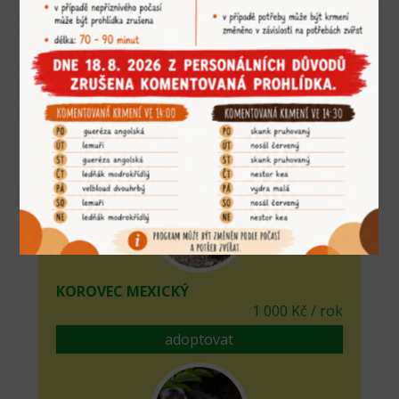
KOČKA RYBÁŘSKÁ
5 000 Kč / rok
adoptovat
KOROVEC MEXICKÝ
1 000 Kč / rok
adoptovat