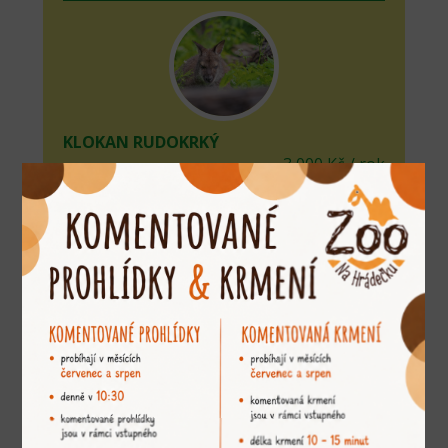
KLOKAN RUDOKRKÝ
3 000 Kč / rok
adoptovat
KLOKAN URU
2 500 Kč / rok
adoptovat