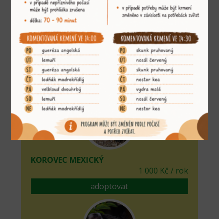
KOČKA RYBÁŘSKÁ
5 000 Kč / rok
adoptovat
KOROVEC MEXICKÝ
1 000 Kč / rok
adoptovat