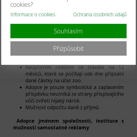
cookies?
svým adoptovaným zvířetem za asistence
ošetřovatele (doba trvání 30 minut). Před
Informace o cookies
Ochrana osobních údajů
návštěvou je potřeba napsat na email
(zoonahradecku@seznam.cz) a domluvit si
Souhlasím
čas a termín.
Adopční listinu.
Cedulka s Vaším jménem bude umístěna u
Přizpůsobit
daného druhu.
Adopcí můžete někoho třeba i obdarovat.
Adoptivním rodičem se stáváte na 12
měsíců, které se počítají ode dne připsání
dané částky na účet zoo.
Adopce je pouze symbolická a zaplacením
příspěvku nevzniká ze strany přispívajícího
vůči zvířeti nijaký nárok.
Možnost odpočtu daně z příjmů.
Adopce jménem společnosti, instituce s
možností samostatné reklamy