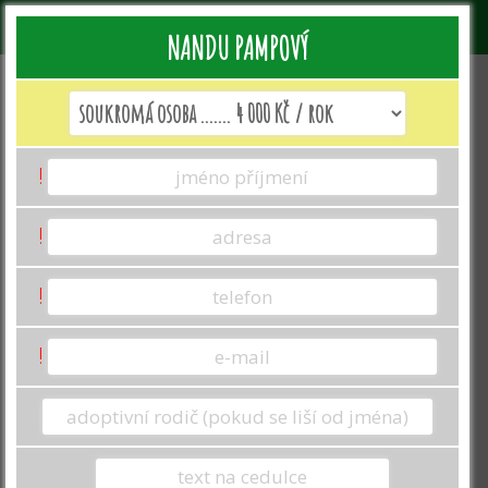
NANDU PAMPOVÝ
Jak vyplnit formulář k adopci?
!
Jméno a příjmení: Uveďte jméno toho, kdo
adopci zařizuje.
Toto jméno se promítne
v darovací smlouvě. BEZ ZASLÁNÍ
!
DAROVACÍ SMLOUVY NEMŮŽE BÝT
ODESLÁNA ADOPČNÍ LISTINA.
!
Adresa se propíše na darovací smlouvě,
kterou nám podepsanou zašlete
zpět emailem přes přiložený odkaz v
!
emailu s doručenou darovací
smlouvou.
Adresu uvádějte celou vč.
ulice, města a PSČ.
V případě darování adopce uveďte svůj
telefon a email, jelikož právě na něj Vám